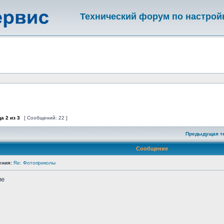
Технический форум по настрой
ца
2
из
3
[ Сообщений: 22 ]
Предыдущая т
Сообщение
ения:
Re: Фотоприколы