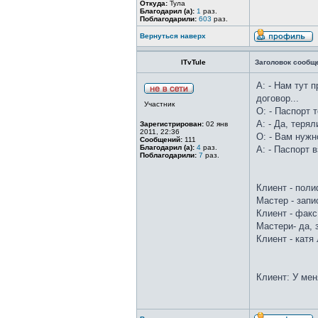
Откуда:
Тула
Благодарил (а):
1
раз.
Поблагодарили:
603
раз.
Вернуться наверх
ITvTule
Заголовок сообщ
А: - Нам тут 
договор...
Участник
О: - Паспорт 
А: - Да, терял
Зарегистрирован:
02 янв
2011, 22:36
О: - Вам нужн
Сообщений:
111
Благодарил (а):
4
раз.
А: - Паспорт 
Поблагодарили:
7
раз.
Клиент - пол
Мастер - запи
Клиент - факс
Мастери- да,
Клиент - катя
Клиент: У мен