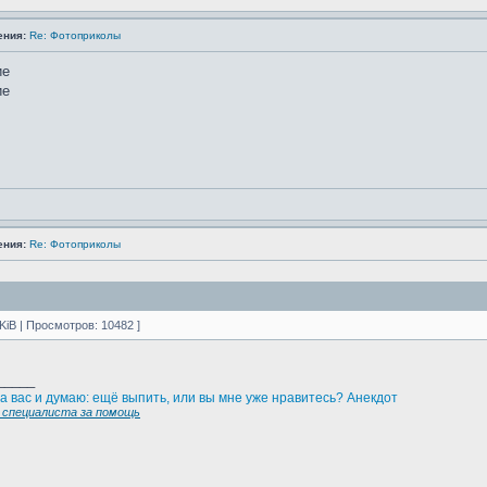
ения:
Re: Фотоприколы
ения:
Re: Фотоприколы
 KiB | Просмотров: 10482 ]
_____
а вас и думаю: ещё выпить, или вы мне уже нравитесь? Анекдот
специалиста за помощь