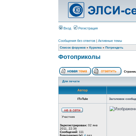
Вход
Регистрация
Сообщения без ответов
|
Активные темы
Список форумов
»
Курилка
»
Потрендеть
Фотоприколы
Страни
Для печати
Автор
ITvTule
Заголовок сообщ
Участник
Зарегистрирован:
02 янв
2011, 22:36
Сообщений:
111
Благодарил (а):
4
раз.