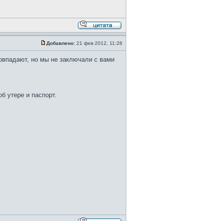
Добавлено:
21 фев 2012, 11:28
овпадают, но мы не заключали с вами
б утере и паспорт.