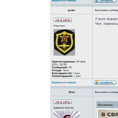
Вернуться наверх
jester
Заголовок сообщ
У всех бываю
Чел. нормаль
Участник
Зарегистрирован:
04 фев
2011, 16:56
Сообщений:
19
Откуда:
Тула
Благодарил (а):
0
раз.
Поблагодарили:
1
раз.
Вернуться наверх
Dron
Заголовок сообщ
Вложение:
Администратор