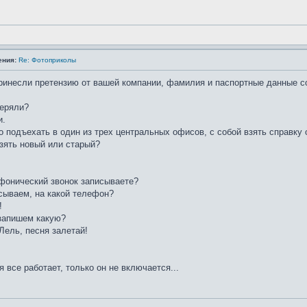
ения:
Re: Фотоприколы
принесли претензию от вашей компании, фамилия и паспортные данные с
теряли?
и.
о подъехать в один из трех центральных офисов, с собой взять справку о
взять новый или старый?
ифонический звонок записываете?
сываем, на какой телефон?
!
 запишем какую?
 Лель, песня залетай!
я все работает, только он не включается...