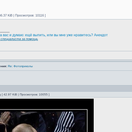
46.37 KiB | Просмотров: 10116 ]
_____
а вас и думаю: ещё выпить, или вы мне уже нравитесь? Анекдот
специалиста за помощь
ения:
Re: Фотоприколы
 [ 42.97 KiB | Просмотров: 10055 ]