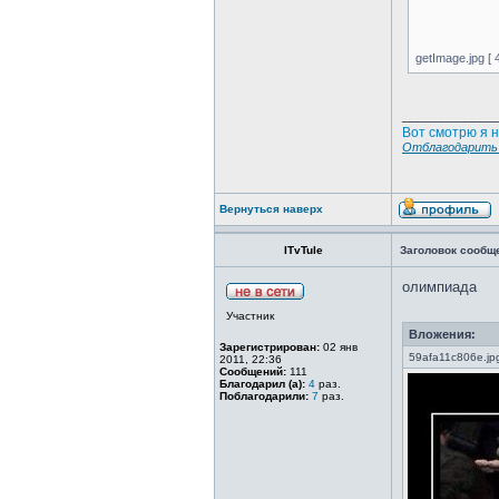
getImage.jpg [ 
____________
Вот смотрю я н
Отблагодарить 
Вернуться наверх
ITvTule
Заголовок сообщ
олимпиада
Участник
Вложения:
Зарегистрирован:
02 янв
59afa11c806e.jpg
2011, 22:36
Сообщений:
111
Благодарил (а):
4
раз.
Поблагодарили:
7
раз.