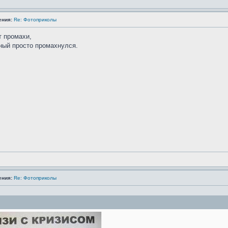
ения:
Re: Фотоприколы
т промахи,
ный просто промахнулся.
ения:
Re: Фотоприколы