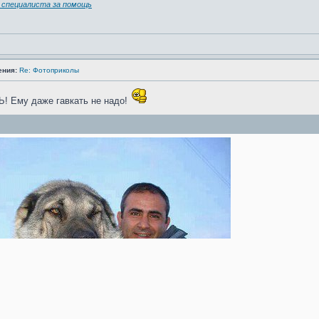
специалиста за помощь
ения:
Re: Фотоприколы
Ь! Ему даже гавкать не надо!