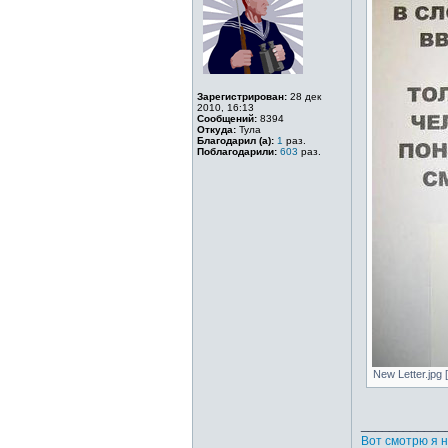
Зарегистрирован:
28 дек
2010, 16:13
Сообщений:
8394
Откуда:
Тула
Благодарил (а):
1
раз.
Поблагодарили:
603
раз.
New Letter.jpg 
____________
Вот смотрю я н