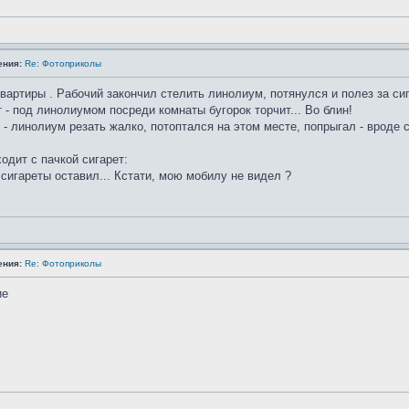
ения:
Re: Фотоприколы
вартиры . Рабочий закончил стелить линолиум, потянулся и полез за сига
 - под линолиумом посреди комнаты бугорок торчит... Во блин!
 - линолиум резать жалко, потоптался на этом месте, попрыгал - вроде 
ходит с пачкой сигарет:
ы сигареты оставил... Кстати, мою мобилу не видел ?
ения:
Re: Фотоприколы