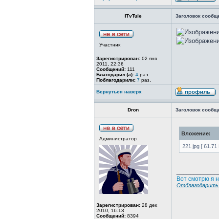
ITvTule
Заголовок сообщ
Участник
Зарегистрирован:
02 янв
2011, 22:36
Сообщений:
111
Благодарил (а):
4
раз.
Поблагодарили:
7
раз.
Вернуться наверх
Dron
Заголовок сообщ
Вложение:
Администратор
221.jpg [ 61.71
____________
Вот смотрю я н
Отблагодарить 
Зарегистрирован:
28 дек
2010, 16:13
Сообщений:
8394