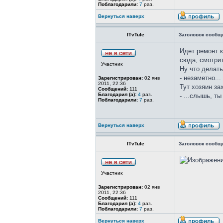
Поблагодарили:
7
раз.
Вернуться наверх
ITvTule
Заголовок сообщ
Идет ремонт к
сюда, смотрит
Участник
Ну что делать
- незаметно...
Зарегистрирован:
02 янв
2011, 22:36
Тут хозяин за
Сообщений:
111
Благодарил (а):
4
раз.
- ...слышь, т
Поблагодарили:
7
раз.
Вернуться наверх
ITvTule
Заголовок сообщ
Участник
Зарегистрирован:
02 янв
2011, 22:36
Сообщений:
111
Благодарил (а):
4
раз.
Поблагодарили:
7
раз.
Вернуться наверх