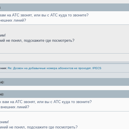
:
 вам на АТС звонят, или вы с АТС куда то звоните?
внешних линий?
им!
ий не понял, подскажите где посмотреть?
ения:
Re: Дозвон на добавычные номера абонентов не проходят. IPECS
а):
а):
к вам на АТС звонят, или вы с АТС куда то звоните?
 внешних линий?
оним!
иний не понял, подскажите где посмотреть?