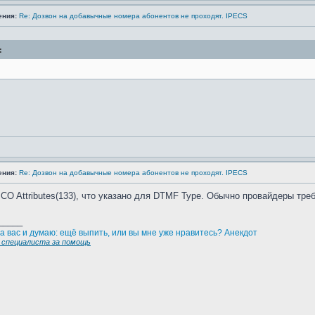
ения:
Re: Дозвон на добавычные номера абонентов не проходят. IPECS
:
ения:
Re: Дозвон на добавычные номера абонентов не проходят. IPECS
 CO Attributes(133), что указано для DTMF Type. Обычно провайдеры тре
_____
а вас и думаю: ещё выпить, или вы мне уже нравитесь? Анекдот
специалиста за помощь