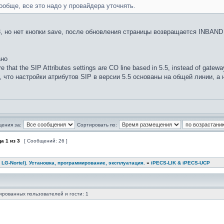
ообще, все это надо у провайдера уточнять.
, но нет кнопки save, после обновления страницы возвращается INBAND
ано
e that the SIP Attributes settings are CO line based in 5.5, instead of gate
, что настройки атрибутов SIP в версии 5.5 основаны на общей линии, а н
щения за:
Сортировать по:
ца
1
из
3
[ Сообщений: 26 ]
 LG-Nortel). Установка, программирование, эксплуатация.
»
iPECS-LIK & iPECS-UCP
ированных пользователей и гости: 1