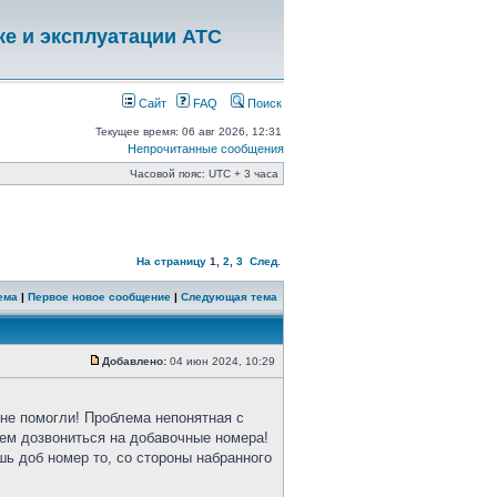
ке и эксплуатации АТС
Сайт
FAQ
Поиск
Текущее время: 06 авг 2026, 12:31
Непрочитанные сообщения
Часовой пояс: UTC + 3 часа
На страницу
1
,
2
,
3
След.
ема
|
Первое новое сообщение
|
Следующая тема
Добавлено:
04 июн 2024, 10:29
не помогли! Проблема непонятная с
жем дозвониться на добавочные номера!
ешь доб номер то, со стороны набранного