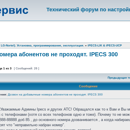
Технический форум по настрой
 LG-Nortel). Установка, программирование, эксплуатация.
»
iPECS-LIK & iPECS-UCP
мера абонентов не проходят. IPECS 300
ца
1
из
3
[ Сообщений: 26 ]
Предыдущая т
Сообщение
ения:
Дозвон на добавычные номера абонентов не проходят. IPECS 300
 Уважаемые Админы Ipecs и других АТС! Обращался как то к Вам и Вы м
и с телефонами (хотя со всех телефонов одно и тоже). Почему то не мо
888-88888 доб 85 , до основного номера дозванивается , а когда набира
рят что "неправильно набран номер".