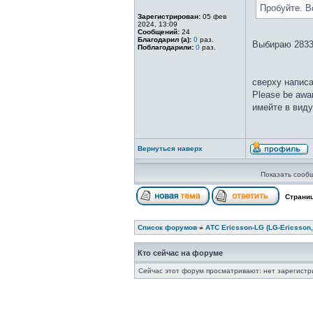
Пробуйте. В
Зарегистрирован:
05 фев
2024, 13:09
Сообщений:
24
Благодарил (а):
0
раз.
Выбираю 2833
Поблагодарили:
0
раз.
сверху напис
Please be awar
имейте в виду
Вернуться наверх
Показать сооб
Страни
Список форумов
»
АТС Ericsson-LG (LG-Ericsson,
Кто сейчас на форуме
Сейчас этот форум просматривают: нет зарегистр