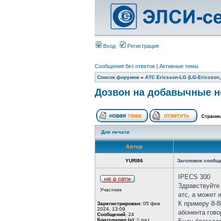
Вход
Регистрация
Сообщения без ответов
|
Активные темы
Список форумов
»
АТС Ericsson-LG (LG-Ericsson,
Дозвон на добавычные но
Страни
Для печати
Автор
YURI86
Заголовок сообщ
IPECS 300
Здравствуйте
Участник
атс, а может 
К примеру 8-8
Зарегистрирован:
05 фев
2024, 13:09
абонента гово
Сообщений:
24
Благодарил (а):
0
раз.