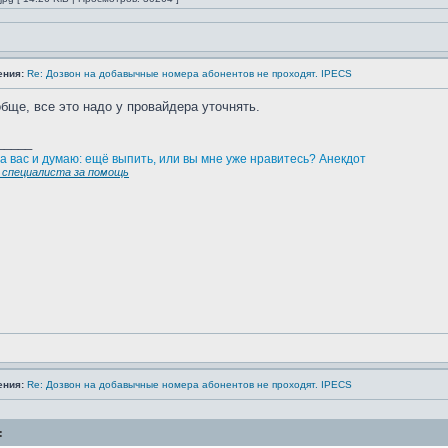
ения:
Re: Дозвон на добавычные номера абонентов не проходят. IPECS
бще, все это надо у провайдера уточнять.
_____
а вас и думаю: ещё выпить, или вы мне уже нравитесь? Анекдот
специалиста за помощь
ения:
Re: Дозвон на добавычные номера абонентов не проходят. IPECS
: