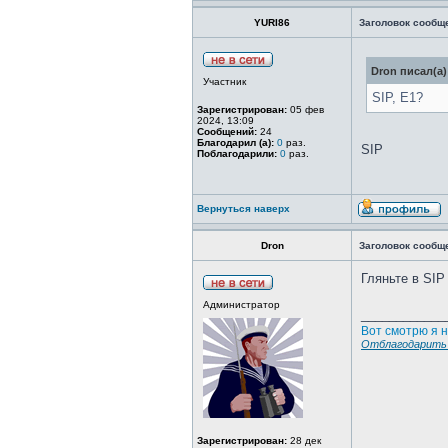
YURI86
Заголовок сообщ
Dron писал(а)
Участник
SIP, E1?
Зарегистрирован:
05 фев
2024, 13:09
Сообщений:
24
Благодарил (а):
0
раз.
SIP
Поблагодарили:
0
раз.
Вернуться наверх
Dron
Заголовок сообщ
Гляньте в SIP
Администратор
____________
Вот смотрю я н
Отблагодарить 
Зарегистрирован:
28 дек