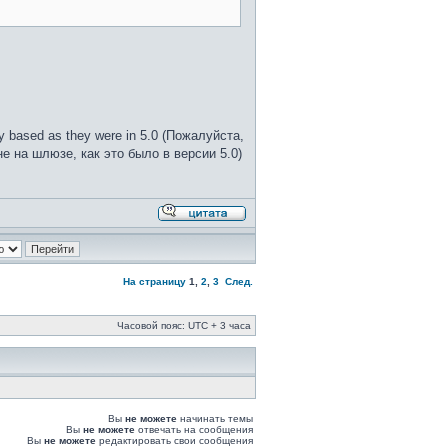
way based as they were in 5.0 (Пожалуйста,
е на шлюзе, как это было в версии 5.0)
На страницу
1
,
2
,
3
След.
Часовой пояс: UTC + 3 часа
Вы
не можете
начинать темы
Вы
не можете
отвечать на сообщения
Вы
не можете
редактировать свои сообщения