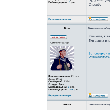
Буду благодар
Поблагодарили:
0
раз.
Спасибо
Вернуться наверх
Dron
Заголовок сообщ
Уточните, к в
Тип ваших вн
Администратор
____________
Вот смотрю я н
Отблагодарить 
Зарегистрирован:
28 дек
2010, 16:13
Сообщений:
8394
Откуда:
Тула
Благодарил (а):
1
раз.
Поблагодарили:
603
раз.
Вернуться наверх
YURI86
Заголовок сообщ