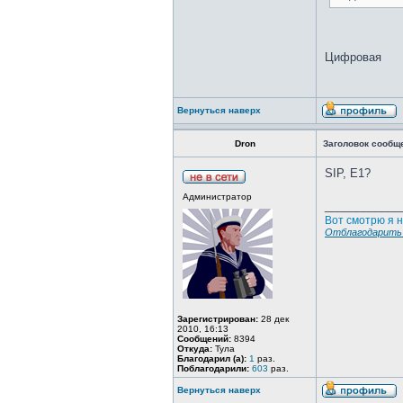
Цифровая
Вернуться наверх
Dron
Заголовок сообщ
SIP, E1?
Администратор
____________
Вот смотрю я н
Отблагодарить 
Зарегистрирован:
28 дек
2010, 16:13
Сообщений:
8394
Откуда:
Тула
Благодарил (а):
1
раз.
Поблагодарили:
603
раз.
Вернуться наверх