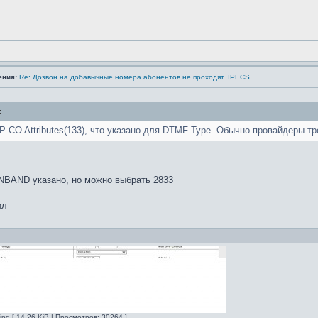
ения:
Re: Дозвон на добавычные номера абонентов не проходят. IPECS
:
IP CO Attributes(133), что указано для DTMF Type. Обычно провайдеры т
INBAND указано, но можно выбрать 2833
ил
pg [ 14.26 KiB | Просмотров: 30264 ]