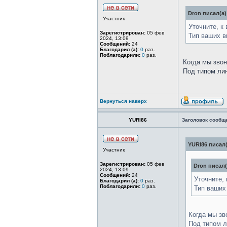
Dron писал(а)
Участник
Уточните, к
Зарегистрирован:
05 фев
Тип ваших 
2024, 13:09
Сообщений:
24
Благодарил (а):
0
раз.
Поблагодарили:
0
раз.
Когда мы звон
Под типом лин
Вернуться наверх
YURI86
Заголовок сообщ
YURI86 писал(
Участник
Зарегистрирован:
05 фев
Dron писал(
2024, 13:09
Сообщений:
24
Уточните, 
Благодарил (а):
0
раз.
Поблагодарили:
0
раз.
Тип ваших
Когда мы зв
Под типом л