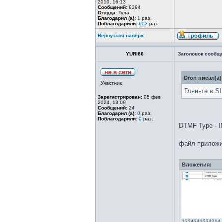
2010, 16:13
Сообщений:
8394
Откуда:
Тула
Благодарил (а):
1
раз.
Поблагодарили:
603
раз.
Вернуться наверх
YURI86
Заголовок сообщ
Dron писал(а)
Участник
Гляньте в S
Зарегистрирован:
05 фев
2024, 13:09
Сообщений:
24
Благодарил (а):
0
раз.
Поблагодарили:
0
раз.
DTMF Type - 
файл прилож
Вложения:
1234241234214.j