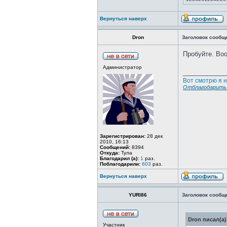
Вернуться наверх
Dron
Заголовок сообщ
Пробуйте. Воо
Администратор
____________
Вот смотрю я н
Отблагодарить 
Зарегистрирован:
28 дек
2010, 16:13
Сообщений:
8394
Откуда:
Тула
Благодарил (а):
1
раз.
Поблагодарили:
603
раз.
Вернуться наверх
YURI86
Заголовок сообщ
Dron писал(а)
Участник