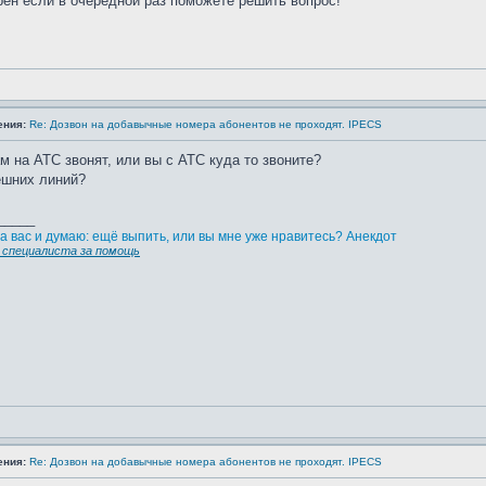
ен если в очередной раз поможете решить вопрос!
ения:
Re: Дозвон на добавычные номера абонентов не проходят. IPECS
ам на АТС звонят, или вы с АТС куда то звоните?
ешних линий?
_____
а вас и думаю: ещё выпить, или вы мне уже нравитесь? Анекдот
специалиста за помощь
ения:
Re: Дозвон на добавычные номера абонентов не проходят. IPECS