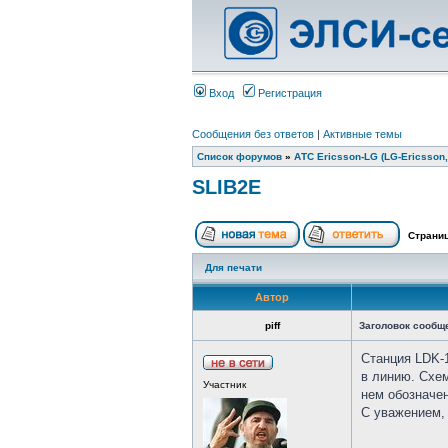
Вход
Регистрация
Сообщения без ответов
|
Активные темы
Список форумов
»
АТС Ericsson-LG (LG-Ericsson,
SLIB2E
Страни
Для печати
Автор
piff
Заголовок сообщ
Станция LDK-1
в линию. Схем
Участник
нем обозначен
С уважением,