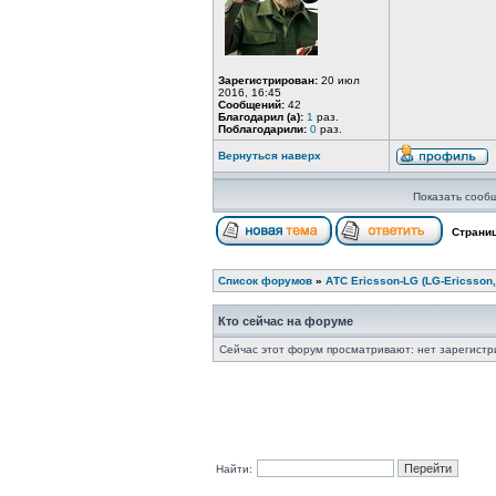
Зарегистрирован:
20 июл
2016, 16:45
Сообщений:
42
Благодарил (а):
1
раз.
Поблагодарили:
0
раз.
Вернуться наверх
Показать сооб
Страни
Список форумов
»
АТС Ericsson-LG (LG-Ericsson,
Кто сейчас на форуме
Сейчас этот форум просматривают: нет зарегистр
Найти: