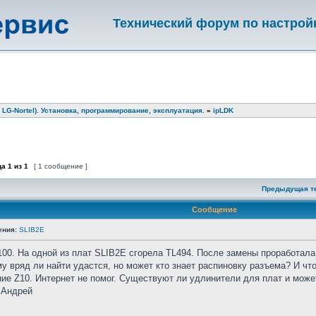
Технический форум по настрой
 LG-Nortel). Установка, программирование, эксплуатация.
»
ipLDK
ца
1
из
1
[ 1 сообщение ]
Предыдущая т
Сообщение
ения:
SLIB2E
00. На одной из плат SLIB2E сгорела TL494. После замены проработала 
у вряд ли найти удастся, но может кто знает распиновку разъема? И что
ие Z10. Интернет не помог. Существуют ли удлинители для плат и може
 Андрей