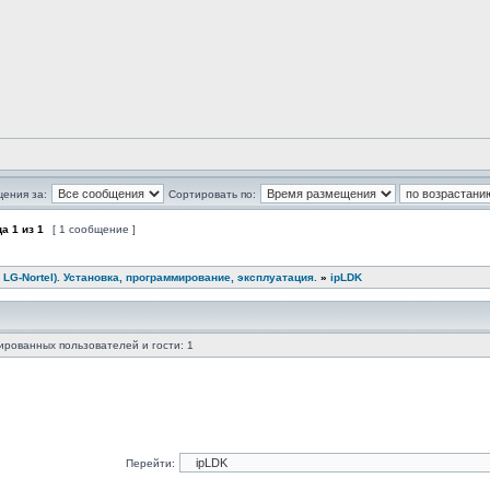
щения за:
Сортировать по:
ца
1
из
1
[ 1 сообщение ]
 LG-Nortel). Установка, программирование, эксплуатация.
»
ipLDK
ированных пользователей и гости: 1
Перейти: