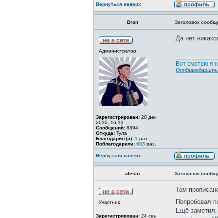
Вернуться наверх
Dron
Заголовок сообщ
Да нет никако
Администратор
____________
Вот смотрю я н
Отблагодарить 
Зарегистрирован:
28 дек
2010, 16:13
Сообщений:
8394
Откуда:
Тула
Благодарил (а):
1
раз.
Поблагодарили:
603
раз.
Вернуться наверх
alesio
Заголовок сообщ
Там прописано
Попробовал по
Участник
Ещё заметил, 
Зарегистрирован:
24 сен