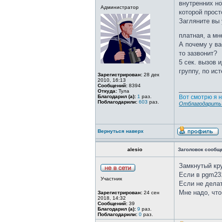
внутренних но
Администратор
которой прост
Загляните вы 
платная, а мн
А почему у ва
то зазвонит?
5 сек. вызов 
группу, по ис
Зарегистрирован:
28 дек
2010, 16:13
Сообщений:
8394
____________
Откуда:
Тула
Благодарил (а):
1
раз.
Вот смотрю я н
Поблагодарили:
603
раз.
Отблагодарить 
Вернуться наверх
alesio
Заголовок сообщ
Замкнутый кру
Если в pgm231
Участник
Если не делат
Мне надо, что
Зарегистрирован:
24 сен
2018, 14:32
Сообщений:
39
Благодарил (а):
9
раз.
Поблагодарили:
0
раз.