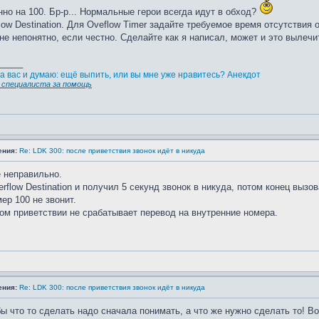
но на 100. Бр-р... Нормальные герои всегда идут в обход?
low Destination. Для Oveflow Timer задайте требуемое время отсутствия о
мне непонятно, если честно. Сделайте как я написал, может и это вылечит
_____
а вас и думаю: ещё выпить, или вы мне уже нравитесь? Анекдот
специалиста за помощь
ения:
Re: LDK 300: после приветствия звонок идёт в никуда
е неправильно.
flow Destination и получил 5 секунд звонок в никуда, потом конец вызов
ер 100 не звонит.
ом приветствии не срабатывает перевод на внутренние номера.
ения:
Re: LDK 300: после приветствия звонок идёт в никуда
бы что то сделать надо сначала понимать, а что же нужно сделать то! Во