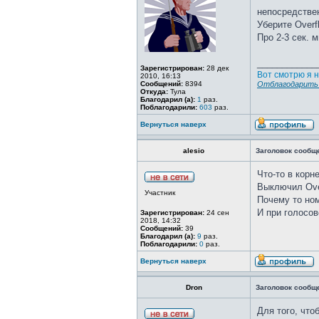
непосредствен
Уберите Overf
Про 2-3 сек. 
____________
Зарегистрирован:
28 дек
Вот смотрю я н
2010, 16:13
Сообщений:
8394
Отблагодарить 
Откуда:
Тула
Благодарил (а):
1
раз.
Поблагодарили:
603
раз.
Вернуться наверх
alesio
Заголовок сообщ
Что-то в корн
Выключил Over
Участник
Почему то ном
И при голосов
Зарегистрирован:
24 сен
2018, 14:32
Сообщений:
39
Благодарил (а):
9
раз.
Поблагодарили:
0
раз.
Вернуться наверх
Dron
Заголовок сообщ
Для того, что