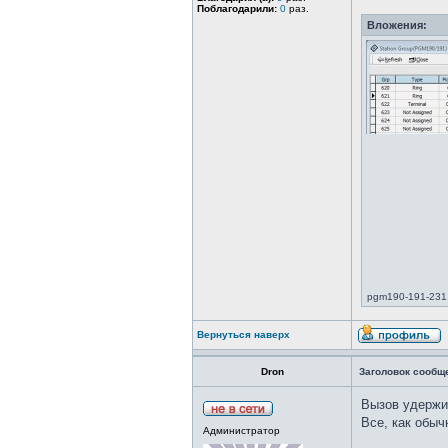
Поблагодарили:
0
раз.
Вложения:
pgm190-191-231.j
Вернуться наверх
Dron
Заголовок сообщ
Вызов удержив
Все, как обыч
Администратор