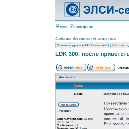
Вход
Регистрация
Сообщения без ответов
|
Активные темы
Список форумов
»
АТС Ericsson-LG (LG-Ericsson,
LDK 300: после приветст
Страни
Для печати
Автор
alesio
Заголовок сообщ
Приветствую 
Перенастроил
Участник
приветствия з
системный те
Зарегистрирован:
24 сен
2018, 14:32
Всю голову сл
Сообщений:
39
Благодарил (а):
9
раз.