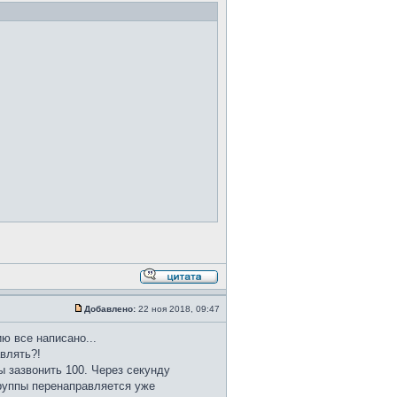
Добавлено:
22 ноя 2018, 09:47
ю все написано...
авлять?!
ы зазвонить 100. Через секунду
группы перенаправляется уже