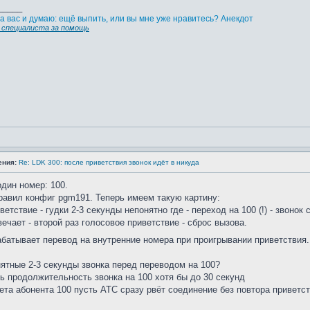
_____
а вас и думаю: ещё выпить, или вы мне уже нравитесь? Анекдот
специалиста за помощь
ения:
Re: LDK 300: после приветствия звонок идёт в никуда
один номер: 100.
равил конфиг pgm191. Теперь имеем такую картину:
ветствие - гудки 2-3 секунды непонятно где - переход на 100 (!) - звонок
вечает - второй раз голосовое приветствие - сброс вызова.
абатывает перевод на внутренние номера при проигрывании приветствия
нятные 2-3 секунды звонка перед переводом на 100?
ть продолжительность звонка на 100 хотя бы до 30 секунд
вета абонента 100 пусть АТС сразу рвёт соединение без повтора приветст