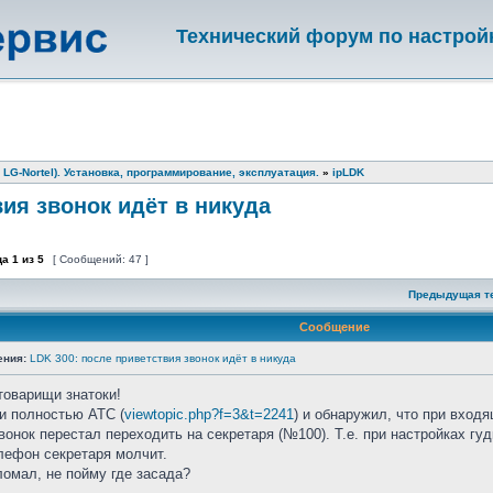
Технический форум по настрой
 LG-Nortel). Установка, программирование, эксплуатация.
»
ipLDK
вия звонок идёт в никуда
ца
1
из
5
[ Сообщений: 47 ]
Предыдущая т
Сообщение
ения:
LDK 300: после приветствия звонок идёт в никуда
товарищи знатоки!
и полностью АТС (
viewtopic.php?f=3&t=2241
) и обнаружил, что при вход
вонок перестал переходить на секретаря (№100). Т.е. при настройках гуд
лефон секретаря молчит.
омал, не пойму где засада?