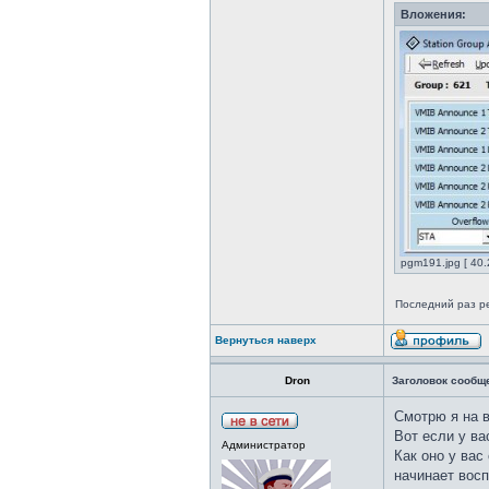
Вложения:
pgm191.jpg [ 40.
Последний раз р
Вернуться наверх
Dron
Заголовок сообщ
Смотрю я на в
Вот если у ва
Администратор
Как оно у вас
начинает восп