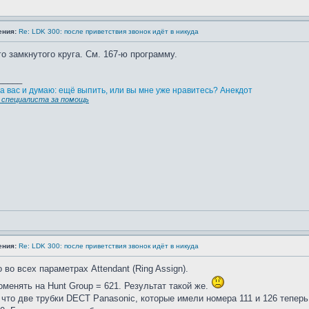
ения:
Re: LDK 300: после приветствия звонок идёт в никуда
го замкнутого круга. См. 167-ю программу.
_____
а вас и думаю: ещё выпить, или вы мне уже нравитесь? Анекдот
специалиста за помощь
ения:
Re: LDK 300: после приветствия звонок идёт в никуда
 во всех параметрах Attendant (Ring Assign).
менять на Hunt Group = 621. Результат такой же.
что две трубки DECT Panasonic, которые имели номера 111 и 126 тепер