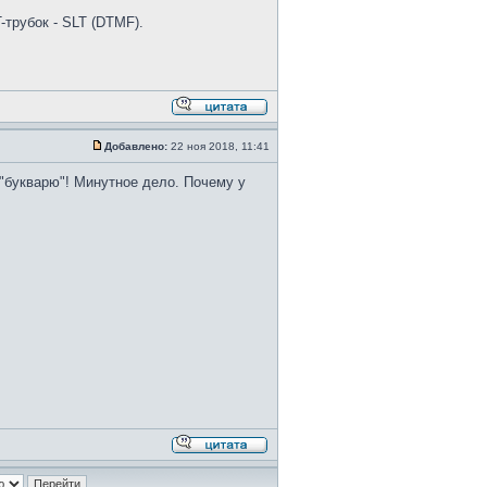
трубок - SLT (DTMF).
Добавлено:
22 ноя 2018, 11:41
о "букварю"! Минутное дело. Почему у