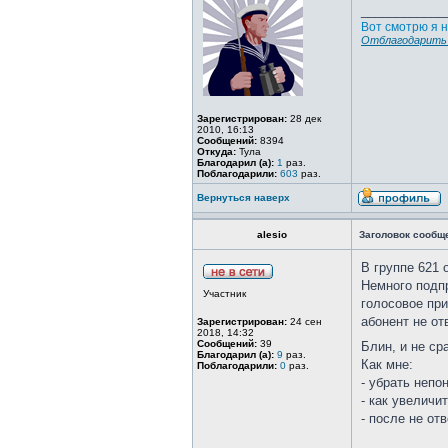
____________
Вот смотрю я н
Отблагодарить 
Зарегистрирован:
28 дек
2010, 16:13
Сообщений:
8394
Откуда:
Тула
Благодарил (а):
1
раз.
Поблагодарили:
603
раз.
Вернуться наверх
alesio
Заголовок сообщ
В группе 621 
Немного подп
Участник
голосовое при
абонент не от
Зарегистрирован:
24 сен
2018, 14:32
Сообщений:
39
Блин, и не ср
Благодарил (а):
9
раз.
Как мне:
Поблагодарили:
0
раз.
- убрать непо
- как увеличи
- после не от