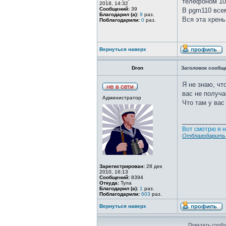
телефоном 10
2018, 14:32
Сообщений:
39
В pgm110 все
Благодарил (а):
9
раз.
Вся эта хрень
Поблагодарили:
0
раз.
Вернуться наверх
Dron
Заголовок сообщ
Я не знаю, чт
вас не получа
Администратор
Что там у вас
____________
Вот смотрю я н
Отблагодарить 
Зарегистрирован:
28 дек
2010, 16:13
Сообщений:
8394
Откуда:
Тула
Благодарил (а):
1
раз.
Поблагодарили:
603
раз.
Вернуться наверх
Показать сооб