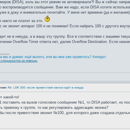
меров (DISA), коль вы этот режим не активировали?! Вы ж сейчас направ
о воспроизводится сообщение. Вам же надо, если DISA хотите использо
уже в доку и внимательно почитайте. У меня нет времени (да и желани
е никто не платит за это.
с не звонит аппарат 100 я не понимаю! Если набрать 100 с другого внутр
идет не в никуда, а в вашу эту группу. Все в соответствии с вашими тек
течении Overflow Timer ответа нет, далее Overflow Destination. Если назна
_____
а вас и думаю: ещё выпить, или вы мне уже нравитесь? Анекдот
специалиста за помощь
ения:
Re: LDK 300: после приветствия звонок идёт в никуда
г какой-то!
 поставить на вызов голосовое сообщение №1, то DISA работает, но по
ь привязку к группе, то как регулировать адресацию звонка?
бы после приветствия звонил №100, для которого даже создана отдельн