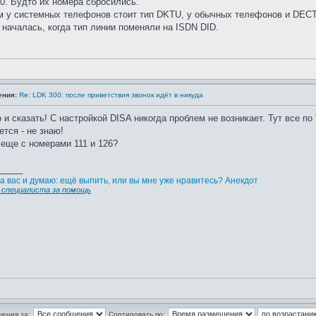
0. Будто их номера сбросились.
м у системных телефонов стоит тип DKTU, у обычных телефонов и DECT-
 началась, когда тип линии поменяли на ISDN DID.
ения:
Re: LDK 300: после приветствия звонок идёт в никуда
о и сказать! C настройкой DISA никогда проблем не возникает. Тут все п
ется - не знаю!
 еще с номерами 111 и 126?
_____
а вас и думаю: ещё выпить, или вы мне уже нравитесь? Анекдот
специалиста за помощь
щения за:
Сортировать по: