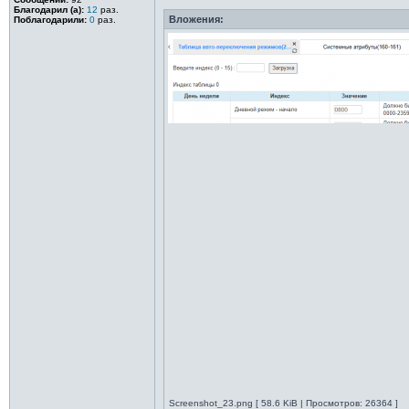
Благодарил (а):
12
раз.
Вложения:
Поблагодарили:
0
раз.
Screenshot_23.png [ 58.6 KiB | Просмотров: 26364 ]