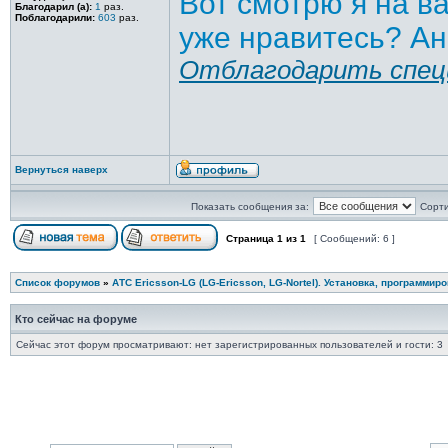
Вот смотрю я на в
Благодарил (а):
1
раз.
Поблагодарили:
603
раз.
уже нравитесь? Ан
Отблагодарить спец
Вернуться наверх
Показать сообщения за:
Сорти
Страница
1
из
1
[ Сообщений: 6 ]
Список форумов
»
АТС Ericsson-LG (LG-Ericsson, LG-Nortel). Установка, программир
Кто сейчас на форуме
Сейчас этот форум просматривают: нет зарегистрированных пользователей и гости: 3