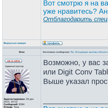
Вот смотрю я на в
уже нравитесь? Ан
Отблагодарить спец
Вернуться наверх
Dron
Заголовок сообщения:
Re: Исходящие вызовы абонен
Возможно, у вас 
Администратор
или Digit Conv Tabl
Выше указал прос
_______________
Зарегистрирован:
28 дек
2010, 16:13
Сообщений:
8394
Откуда:
Тула