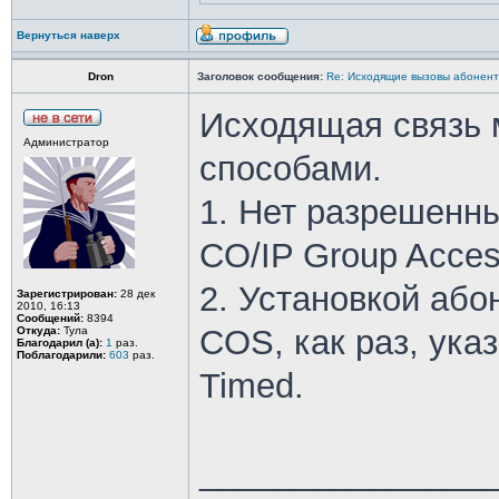
Вернуться наверх
Dron
Заголовок сообщения:
Re: Исходящие вызовы абонен
Исходящая связь 
Администратор
способами.
1. Нет разрешенн
CO/IP Group Acces
2. Установкой або
Зарегистрирован:
28 дек
2010, 16:13
Сообщений:
8394
COS, как раз, ука
Откуда:
Тула
Благодарил (а):
1
раз.
Поблагодарили:
603
раз.
Timed.
_______________