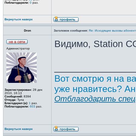
Поблагодарили:
0
раз.
Вернуться наверх
Dron
Заголовок сообщения:
Re: Исходящие вызовы абонен
Видимо, Station C
Администратор
_______________
Вот смотрю я на в
уже нравитесь? Ан
Зарегистрирован:
28 дек
2010, 16:13
Отблагодарить спец
Сообщений:
8394
Откуда:
Тула
Благодарил (а):
1
раз.
Поблагодарили:
603
раз.
Вернуться наверх