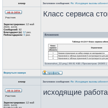
snoop
Заголовок сообщения:
Re: Исходящие вызовы абонен
Класс сервиса сто
Участник
Зарегистрирован:
12 май
2023, 14:01
Сообщений:
92
Благодарил (а):
12
раз.
Вложения:
Поблагодарили:
0
раз.
Screenshot_22.png [ 69.91 KiB | Просмотров: 26365 ]
Вернуться наверх
snoop
Заголовок сообщения:
Re: Исходящие вызовы абонен
исходящие работаю
Участник
Зарегистрирован:
12 май
2023, 14:01
Сообщений:
92