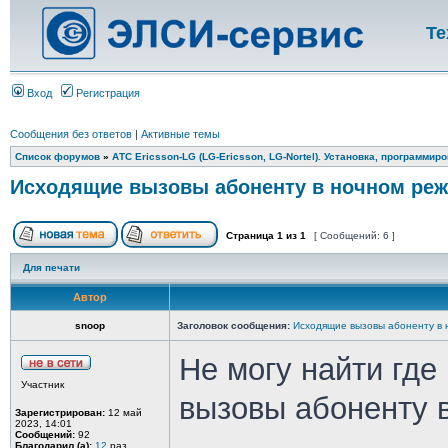
Те
Вход
Регистрация
Сообщения без ответов
|
Активные темы
Список форумов
»
АТС Ericsson-LG (LG-Ericsson, LG-Nortel). Установка, программир
Исходящие вызовы абоненту в ночном ре
Страница
1
из
1
[ Сообщений: 6 ]
Для печати
Автор
snoop
Заголовок сообщения:
Исходящие вызовы абоненту в
Не могу найти гд
Участник
вызовы абоненту в
Зарегистрирован:
12 май
2023, 14:01
Сообщений:
92
Благодарил (а):
12
раз.