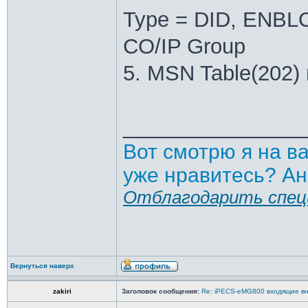
Type = DID, ENBL
CO/IP Group
5. MSN Table(202) 
_______________
Вот смотрю я на в
уже нравитесь? Ан
Отблагодарить спец
Вернуться наверх
zakiri
Заголовок сообщения:
Re: iPECS-eMG800 входящие вн