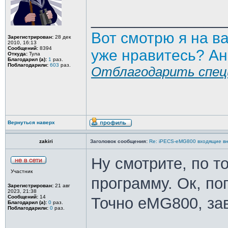
_______________
Вот смотрю я на в
Зарегистрирован:
28 дек
2010, 16:13
Сообщений:
8394
уже нравитесь? Ан
Откуда:
Тула
Благодарил (а):
1
раз.
Поблагодарили:
603
раз.
Отблагодарить спец
Вернуться наверх
zakiri
Заголовок сообщения:
Re: iPECS-eMG800 входящие вн
Ну смотрите, по т
Участник
программу. Ок, поп
Зарегистрирован:
21 авг
2023, 21:38
Сообщений:
14
Точно eMG800, зав
Благодарил (а):
0
раз.
Поблагодарили:
0
раз.