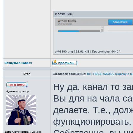
Вложения:
eMG800.png [ 12.61 KiB | Просмотров: 6449 ]
Вернуться наверх
Dron
Заголовок сообщения:
Re: iPECS-eMG800 входящие вн
Ну да, канал то за
Администратор
Вы для на чала са
делаете. Т.е., до
функционировать.
Зарегистрирован:
28 дек