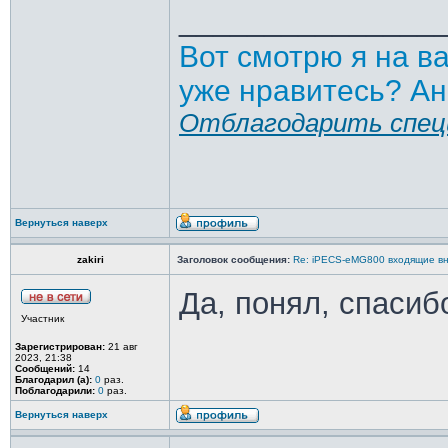
_______________
Вот смотрю я на в
уже нравитесь? Ан
Отблагодарить спец
Вернуться наверх
zakiri
Заголовок сообщения:
Re: iPECS-eMG800 входящие вн
Да, понял, спасиб
Участник
Зарегистрирован:
21 авг
2023, 21:38
Сообщений:
14
Благодарил (а):
0
раз.
Поблагодарили:
0
раз.
Вернуться наверх