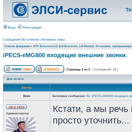
Те
Вход
Регистрация
Сообщения без ответов
|
Активные темы
Список форумов
»
АТС Ericsson-LG (LG-Ericsson, LG-Nortel). Установка, программир
iPECS-eMG800 входящие внешние звонки.
Страница
3
из
3
[ Сообщений: 28 ]
Для печати
Автор
Dron
Заголовок сообщения:
Re: iPECS-eMG800 входящие вн
Кстати, а мы речь
Администратор
просто уточнить...