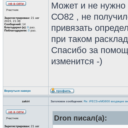
Может и не нужно
Участник
СО82 , не получил
Зарегистрирован:
21 авг
2023, 21:38
Сообщений:
14
привязать определ
Благодарил (а):
0
раз.
Поблагодарили:
0
раз.
при таком раскладе
Спасибо за помощь
изменится -)
Вернуться наверх
zakiri
Заголовок сообщения:
Re: iPECS-eMG800 входящие вн
Dron писал(а):
Участник
Зарегистрирован:
21 авг