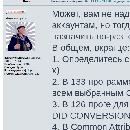
Dron
Заголовок сообщения:
Re: iPECS-eMG800 входящие вн
Может, вам не на
Администратор
аккаунтам, но тог
назначить по-раз
В общем, вкратце:
1. Определитесь с
Зарегистрирован:
28 дек
2010, 16:13
Сообщений:
8394
х)
Откуда:
Тула
Благодарил (а):
1
раз.
Поблагодарили:
603
раз.
2. В 133 программ
всем выбранным 
3. В 126 проге дл
DID CONVERSION
4. В Common Attri