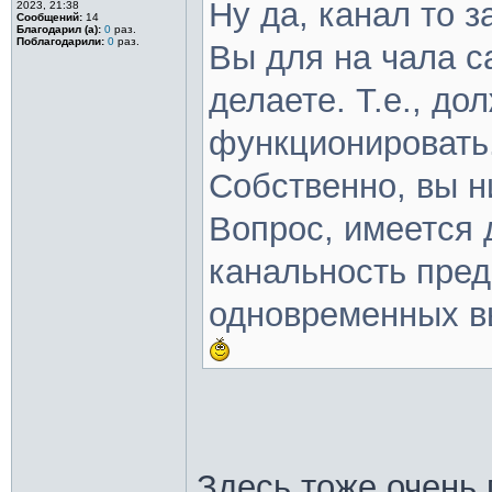
Ну да, канал то з
2023, 21:38
Сообщений:
14
Благодарил (а):
0
раз.
Поблагодарили:
0
раз.
Вы для на чала с
делаете. Т.е., д
функционировать
Собственно, вы н
Вопрос, имеется 
канальность пред
одновременных в
Здесь тоже очень 