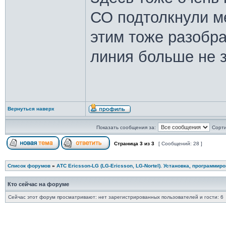
СО подтолкнули ме
этим тоже разобра
линия больше не з
Вернуться наверх
Показать сообщения за:
Сорти
Страница
3
из
3
[ Сообщений: 28 ]
Список форумов
»
АТС Ericsson-LG (LG-Ericsson, LG-Nortel). Установка, программир
Кто сейчас на форуме
Сейчас этот форум просматривают: нет зарегистрированных пользователей и гости: 6