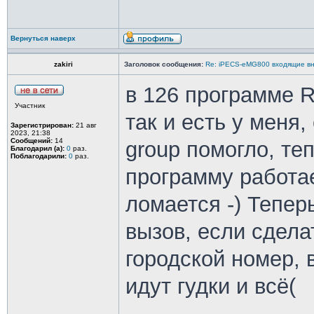
Вернуться наверх
zakiri
Заголовок сообщения:
Re: iPECS-eMG800 входящие вн
в 126 программе R
Участник
так и есть у меня,
Зарегистрирован:
21 авг
2023, 21:38
Сообщений:
14
group помогло, те
Благодарил (а):
0
раз.
Поблагодарили:
0
раз.
программу работае
ломается -) Тепер
вызов, если сдела
городской номер, 
идут гудки и всё(