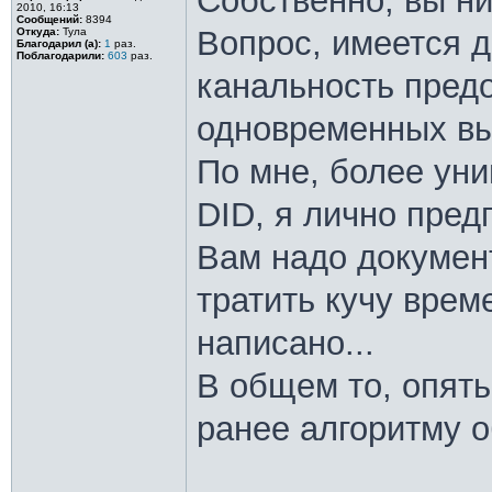
Собственно, вы ни
2010, 16:13
Сообщений:
8394
Вопрос, имеется д
Откуда:
Тула
Благодарил (а):
1
раз.
Поблагодарили:
603
раз.
канальность предо
одновременных вы
По мне, более ун
DID, я лично пре
Вам надо докумен
тратить кучу врем
написано...
В общем то, опят
ранее алгоритму 