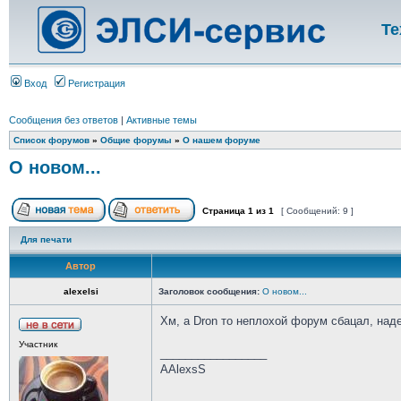
Те
Вход
Регистрация
Сообщения без ответов
|
Активные темы
Список форумов
»
Общие форумы
»
О нашем форуме
О новом...
Страница
1
из
1
[ Сообщений: 9 ]
Для печати
Автор
alexelsi
Заголовок сообщения:
О новом...
Хм, а Dron то неплохой форум сбацал, над
Участник
_________________
AAlexsS