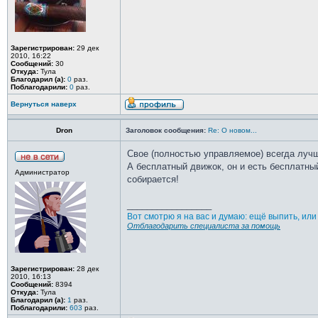
Зарегистрирован:
29 дек
2010, 16:22
Сообщений:
30
Откуда:
Тула
Благодарил (а):
0
раз.
Поблагодарили:
0
раз.
Вернуться наверх
Dron
Заголовок сообщения:
Re: О новом...
Свое (полностью управляемое) всегда луч
А бесплатный движок, он и есть бесплатный
Администратор
собирается!
_________________
Вот смотрю я на вас и думаю: ещё выпить, ил
Отблагодарить специалиста за помощь
Зарегистрирован:
28 дек
2010, 16:13
Сообщений:
8394
Откуда:
Тула
Благодарил (а):
1
раз.
Поблагодарили:
603
раз.