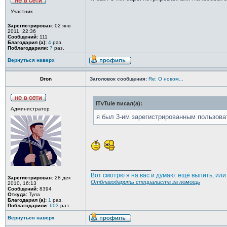
Участник
Зарегистрирован:
02 янв
2011, 22:36
Сообщений:
111
Благодарил (а):
4
раз.
Поблагодарили:
7
раз.
Вернуться наверх
Dron
Заголовок сообщения:
Re: О новом...
ITvTule писал(а):
Администратор
я был 3-им зарегистрированным пользовате
_________________
Вот смотрю я на вас и думаю: ещё выпить, ил
Зарегистрирован:
28 дек
Отблагодарить специалиста за помощь
2010, 16:13
Сообщений:
8394
Откуда:
Тула
Благодарил (а):
1
раз.
Поблагодарили:
603
раз.
Вернуться наверх