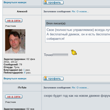
Вернуться наверх
Алексей
Заголовок сообщения:
Re: О новом...
Dron писал(а):
Участник
Свое (полностью управляемое) всегда лу
А бесплатный движок, он и есть бесплатн
собирается!
Точно!!!!!!!!!!!!!!!!
Зарегистрирован:
02 фев
2011, 19:12
Сообщений:
79
Откуда:
Тула
Благодарил (а):
1
раз.
Поблагодарили:
6
раз.
Вернуться наверх
ITvTule
Заголовок сообщения:
Re: О новом...
скоро будет год как на новом движке форум
Участник
Зарегистрирован:
02 янв