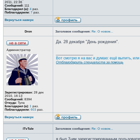
2011, 22:36
Сообщений:
111
Благодарил (а):
4
раз.
Поблагодарили:
7
раз.
Вернуться наверх
Dron
Заголовок сообщения:
Re: О новом...
Да. 28 декабря "День рождения".
Администратор
_________________
Вот смотрю я на вас и думаю: ещё выпить, ил
Отблагодарить специалиста за помощь
Зарегистрирован:
28 дек
2010, 16:13
Сообщений:
8394
Откуда:
Тула
Благодарил (а):
1
раз.
Поблагодарили:
603
раз.
Вернуться наверх
ITvTule
Заголовок сообщения:
Re: О новом...
я был 3-им зарегистрированным пользователе