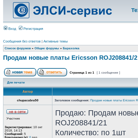
Те
Вход
Регистрация
Сообщения без ответов
|
Активные темы
Список форумов
»
Общие форумы
»
Барахолка
Продам новые платы Ericsson ROJ208841/2
Страница
1
из
1
[ 1 сообщение ]
Для печати
Автор
chupacabra50
Заголовок сообщения:
Продам новые платы Ericsson 
Продаю: Продам новые
Участник
ROJ208841/21
Зарегистрирован:
10 окт
Количество: по 1шт
2018, 14:13
Сообщений:
5
Благодарил (а):
0
раз.