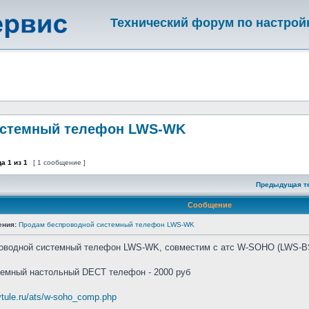
Технический форум по настрой
истемный телефон LWS-WK
ца
1
из
1
[ 1 сообщение ]
Предыдущая т
Сообщение
ения:
Продам беспроводной системный телефон LWS-WK
оводной системный телефон LWS-WK, совместим с атс W-SOHO (LWS-BS
емный настольный DECT телефон - 2000 руб
vtule.ru/ats/w-soho_comp.php