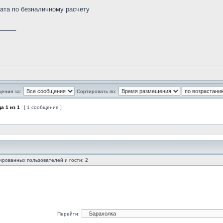
ата по безналичному расчету
_____
щения за:
Сортировать по:
ца
1
из
1
[ 1 сообщение ]
ированных пользователей и гости: 2
Перейти: