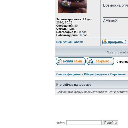
Возможна опл
____________
Зарегистрирован:
29 дек
AAlexsS
2010, 16:22
Сообщений:
30
Откуда:
Тула
Благодарил (а):
0
раз.
Поблагодарили:
0
раз.
Вернуться наверх
Показать сооб
Страни
Список форумов
»
Общие форумы
»
Барахолка
Кто сейчас на форуме
Сейчас этот форум просматривают: нет зарегистр
Найти: