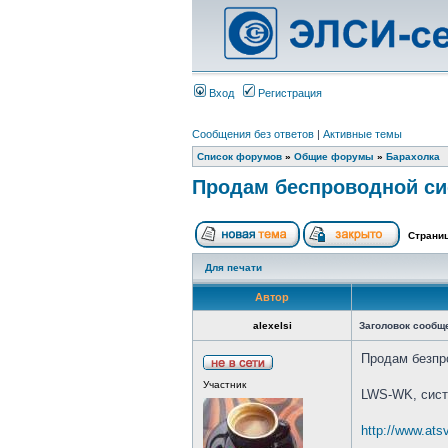
Вход
Регистрация
Сообщения без ответов
|
Активные темы
Список форумов
»
Общие форумы
»
Барахолка
Продам беспроводной с
Страни
Для печати
Автор
alexelsi
Заголовок сообщ
Продам безпр
Участник
LWS-WK, сист
http://www.ats