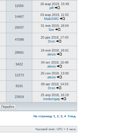
26 мар 2019, 15:49
11556
piff
03 мар 2019, 11:52
14467
Maikl1981
31 янв 2019, 18:04
20037
Sav
20 дек 2018, 17:43
47098
Dron
19 ноя 2018, 16:01
28691
alesio
04 окт 2018, 10:48
9422
alesio
26 сен 2018, 13:00
12273
alesio
09 авг 2018, 14:53
8191
Dron
25 апр 2018, 16:19
23919
mediumgap
На страницу
1
,
2
,
3
,
4
След.
Часовой пояс: UTC + 3 часа