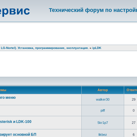
Технический форум по настрой
 LG-Nortel). Установка, программирование, эксплуатация.
»
ipLDK
емы
Автор
Отве
ого меню
walker30
29
piff
0
sterisk и LDK-100
5kr1p7
27
зирует основной БП
likbez
6