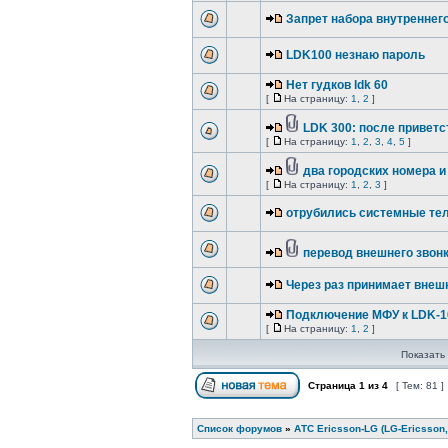
Запрет набора внутреннег
LDK100 незнаю пароль
Нет гудков ldk 60
[
На страницу:
1
,
2
]
LDK 300: после приветс
[
На страницу:
1
,
2
,
3
,
4
,
5
]
два городских номера и
[
На страницу:
1
,
2
,
3
]
отрубились системные т
перевод внешнего звон
Через раз принимает внеш
Подключение МФУ к LDK-1
[
На страницу:
1
,
2
]
Показать 
Страница
1
из
4
[ Тем: 81 ]
Список форумов
»
АТС Ericsson-LG (LG-Ericsson,