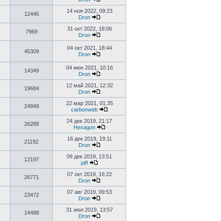
14 ноя 2022, 09:23
12445
Dron
31 окт 2022, 18:06
7969
Dron
04 окт 2021, 18:44
45309
Dron
04 июн 2021, 10:16
14349
Dron
12 май 2021, 12:32
19684
Dron
22 мар 2021, 01:35
24849
carbonweb
24 дек 2019, 21:17
26288
Hexagon
16 дек 2019, 19:11
21192
Dron
09 дек 2019, 13:51
12197
piff
07 окт 2019, 16:22
26771
Dron
07 авг 2019, 09:53
23472
Dron
31 июл 2019, 13:57
14488
Dron