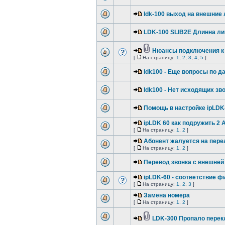
ldk-100 выход на внешние 
LDK-100 SLIB2E Длинна ли
Нюансы подключения к 
[
На страницу:
1
,
2
,
3
,
4
,
5
]
ldk100 - Еще вопросы по д
ldk100 - Нет исходящих зв
Помощь в настройке ipLDK
ipLDK 60 как подружить 2 
[
На страницу:
1
,
2
]
Абонент жалуется на пере
[
На страницу:
1
,
2
]
Перевод звонка с внешне
ipLDK-60 - соответствие ф
[
На страницу:
1
,
2
,
3
]
Замена номера
[
На страницу:
1
,
2
]
LDK-300 Пропало перек