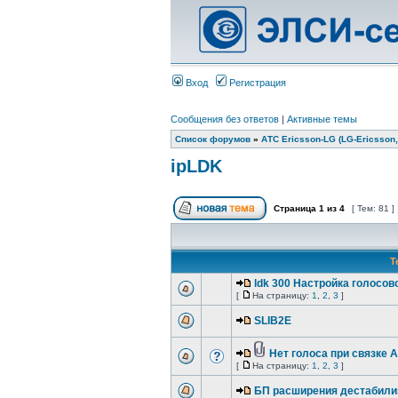
Вход
Регистрация
Сообщения без ответов
|
Активные темы
Список форумов
»
АТС Ericsson-LG (LG-Ericsson,
ipLDK
Страница
1
из
4
[ Тем: 81 ]
Т
ldk 300 Настройка голосов
[
На страницу:
1
,
2
,
3
]
SLIB2E
Нет голоса при связке A
[
На страницу:
1
,
2
,
3
]
БП расширения дестабили