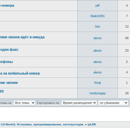
о номера
piff
4
Maikl1981
7
Sav
12
твия звонок идёт в никуда
alesio
46
 один факс
alesio
23
елефоны
alesio
2
alesio
4
ка на мобильный номер
ние звонки
Redj
1
00
mediumgap
18
темы за:
Сортировать по:
 LG-Nortel). Установка, программирование, эксплуатация.
»
ipLDK