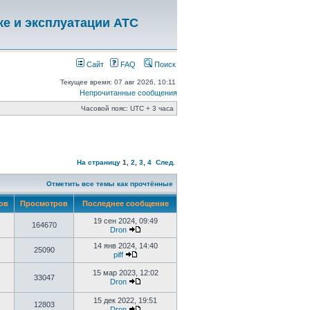
ке и эксплуатации АТС
Сайт
FAQ
Поиск
Текущее время: 07 авг 2026, 10:11
Непрочитанные сообщения
Часовой пояс: UTC + 3 часа
На страницу
1
,
2
,
3
,
4
След.
Отметить все темы как прочтённые
тов
Просмотров
Последнее сообщение
19 сен 2024, 09:49
164670
Dron
14 янв 2024, 14:40
25090
piff
15 мар 2023, 12:02
33047
Dron
15 дек 2022, 19:51
12803
Dron