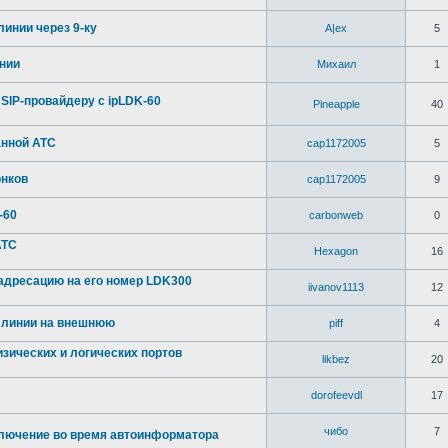
линии через 9-ку
A|ex
5
нии
Михаил
1
SIP-провайдеру с ipLDK-60
Pineapple
40
анной АТС
cap1172005
5
онков
cap1172005
9
-60
carbonweb
0
АТС
Hexagon
16
адресацию на его номер LDK300
iivanov1113
12
й линии на внешнюю
piff
4
изических и логических портов
likbez
20
dorofeevdl
17
чибо
7
лючение во время автоинформатора