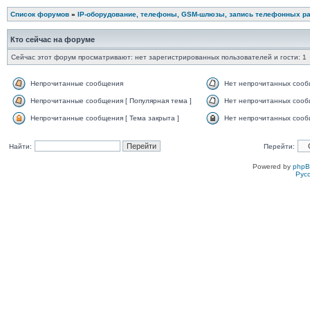
Список форумов
»
IP-оборудование, телефоны, GSM-шлюзы, запись телефонных ра
Кто сейчас на форуме
Сейчас этот форум просматривают: нет зарегистрированных пользователей и гости: 1
Непрочитанные сообщения
Нет непрочитанных соо
Непрочитанные сообщения [ Популярная тема ]
Нет непрочитанных сообщ
Непрочитанные сообщения [ Тема закрыта ]
Нет непрочитанных сообщ
Найти:
Перейти:
Powered by
php
Рус