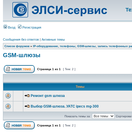
Те
Вход
Регистрация
Сообщения без ответов
|
Активные темы
Список форумов
»
IP-оборудование, телефоны, GSM-шлюзы, запись телефонных ра
GSM-шлюзы
Страница
1
из
1
[ Тем: 2 ]
Темы
Ремонт gsm шлюза
Выбор GSM-шлюза. УАТС ipecs mg-300
Показать темы за:
Сортироват
Страница
1
из
1
[ Тем: 2 ]