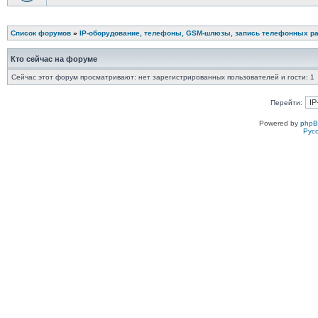
Список форумов
»
IP-оборудование, телефоны, GSM-шлюзы, запись телефонных ра
Кто сейчас на форуме
Сейчас этот форум просматривают: нет зарегистрированных пользователей и гости: 1
Перейти:
Powered by
php
Рус