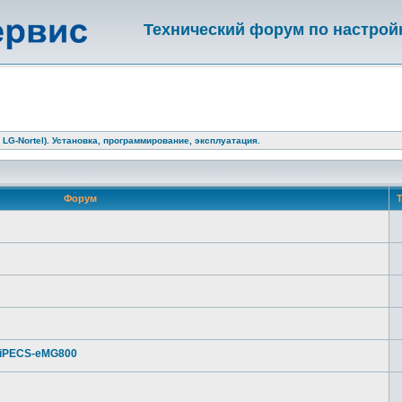
Технический форум по настрой
 LG-Nortel). Установка, программирование, эксплуатация.
Форум
Т
 iPECS-eMG800