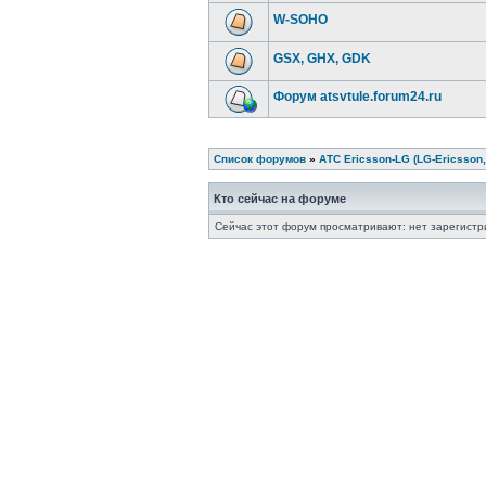
W-SOHO
GSX, GHX, GDK
Форум atsvtule.forum24.ru
Список форумов
»
АТС Ericsson-LG (LG-Ericsson,
Кто сейчас на форуме
Сейчас этот форум просматривают: нет зарегистр