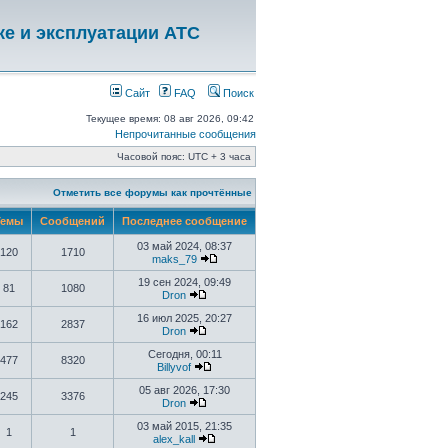
ке и эксплуатации АТС
Сайт
FAQ
Поиск
Текущее время: 08 авг 2026, 09:42
Непрочитанные сообщения
Часовой пояс: UTC + 3 часа
Отметить все форумы как прочтённые
емы
Сообщений
Последнее сообщение
03 май 2024, 08:37
120
1710
maks_79
19 сен 2024, 09:49
81
1080
Dron
16 июл 2025, 20:27
162
2837
Dron
Сегодня, 00:11
477
8320
Billyvof
05 авг 2026, 17:30
245
3376
Dron
03 май 2015, 21:35
1
1
alex_kall