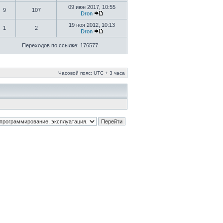
09 июн 2017, 10:55
9
107
Dron
19 ноя 2012, 10:13
1
2
Dron
Переходов по ссылке: 176577
Часовой пояс: UTC + 3 часа