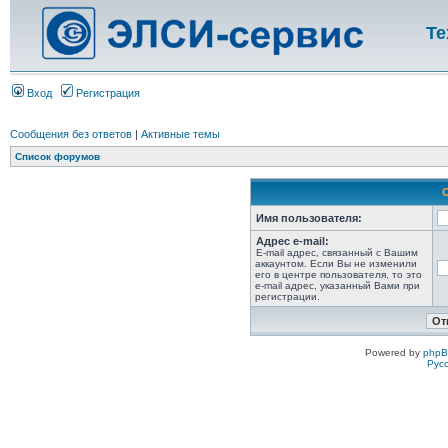
Те
Вход
Регистрация
Сообщения без ответов
|
Активные темы
Список форумов
Имя пользователя:
Адрес e-mail:
E-mail адрес, связанный с Вашим
аккаунтом. Если Вы не изменили
его в центре пользователя, то это
e-mail адрес, указанный Вами при
регистрации.
Powered by
php
Рус