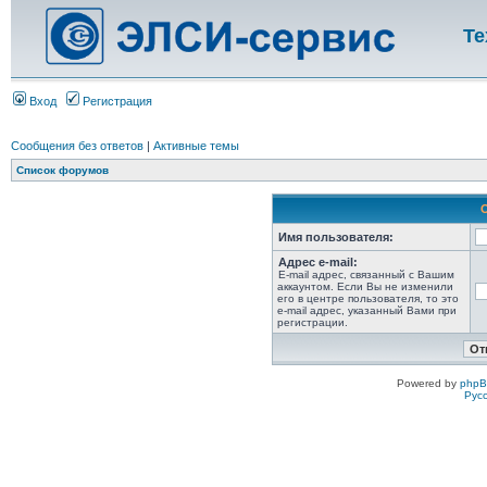
Те
Вход
Регистрация
Сообщения без ответов
|
Активные темы
Список форумов
Имя пользователя:
Адрес e-mail:
E-mail адрес, связанный с Вашим
аккаунтом. Если Вы не изменили
его в центре пользователя, то это
e-mail адрес, указанный Вами при
регистрации.
Powered by
php
Рус