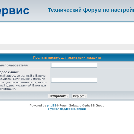
Технический форум по настрой
Послать письмо для активации аккаунта
мя пользователя:
дрес e-mail:
-mail адрес, связанный с Вашим
каунтом. Если Вы не изменили
о в центре пользователя, то это
mail адрес, указанный Вами при
гистрации.
Powered by
phpBB
® Forum Software © phpBB Group
Русская поддержка phpBB