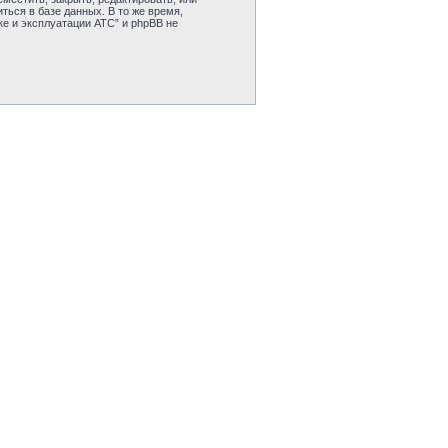
ься в базе данных. В то же время,
е и эксплуатации АТС” и phpBB не