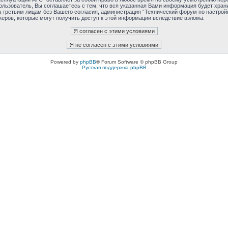
льзователь, Вы соглашаетесь с тем, что вся указанная Вами информация будет хранит
 третьим лицам без Вашего согласия, администрация “Технический форум по настройк
керов, которые могут получить доступ к этой информации вследствие взлома.
Powered by
phpBB
® Forum Software © phpBB Group
Русская поддержка phpBB