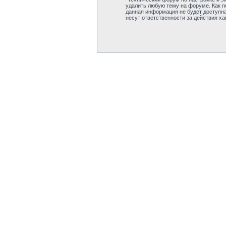
удалить любую тему на форуме. Как по
данная информация не будет доступна
несут ответственности за действия ха