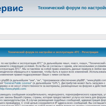
Технический форум по настрой
Технический форум по настройке и эксплуатации АТС - Регистрация
по настройке и эксплуатации АТС” (в дальнейшем «мы», «нас», «наш», “Технический 
 принимаете следующие условия. Если Вы не согласны с одним, или несколькими условия
ксплуатации АТС”. Мы оставляем за собой право изменить данные правила в любое вр
риодически обращаться к правилам, чтобы быть в курсе всех изменений. Использова
 изменения правил подразумевает Ваше с ними согласие.
hpBB (в дальнейшем “они”, “их”, “программное обеспечение phpBB”, “www.phpbb.com”
ей “
General Public License
” (в дальнейшем “GPL”). Дистрибутив может быть загружен с
ержку и не несут ответственности за материалы, размещенные на форуме и действия
http://www.phpbb.com/
.
азмещать сообщения оскорбительного, нецензурного, порнографического характера, уг
их законы Вашей страны, страны, которая предоставляет услуги хостинга для форума
ого законодательства. В случае размещения подобных сообщений, администрация фор
ашего провайдера. С этой целью сохраняются IP адреса всех сообщений. Вы соглашает
ксплуатации АТС” оставляет за собой право в любое время по своему усмотрению пере