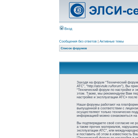
Вход
Сообщения без ответов
|
Активные темы
Список форумов
Заходя на форум “Технический форум 
АТС”, “http://atsvtule.ru/forum”), Вы
“Технический форум по настройке и э
этом. Также, мы рекомендуем Вам пе
настройке и эксплуатации АТС» после
Наши форумы работают на платформе p
выпущенной в соответствии с лицензи
осуществляют только техническю подд
информацией можно ознакомиться на
Вы подтверждаете своё согласие не р
а также прочих материалов, нарушаюш
эксплуатации АТС”, или международн
и поставить об этом в известность В
“Технический форум по настройке и э