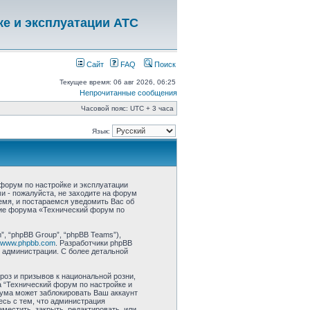
ке и эксплуатации АТС
Сайт
FAQ
Поиск
Текущее время: 06 авг 2026, 06:25
Непрочитанные сообщения
Часовой пояс: UTC + 3 часа
Язык:
форум по настройке и эксплуатации
ми - пожалуйста, не заходите на форум
емя, и постараемся уведомить Вас об
ние форума «Технический форум по
, “phpBB Group”, “phpBB Teams”),
www.phpbb.com
. Разработчики phpBB
 администрации. С более детальной
роз и призывов к национальной розни,
 “Технический форум по настройке и
ума может заблокировать Ваш аккаунт
есь с тем, что администрация
местить, закрыть, редактировать, или