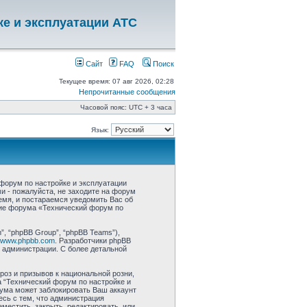
ке и эксплуатации АТС
Сайт
FAQ
Поиск
Текущее время: 07 авг 2026, 02:28
Непрочитанные сообщения
Часовой пояс: UTC + 3 часа
Язык:
форум по настройке и эксплуатации
ми - пожалуйста, не заходите на форум
емя, и постараемся уведомить Вас об
ние форума «Технический форум по
, “phpBB Group”, “phpBB Teams”),
www.phpbb.com
. Разработчики phpBB
 администрации. С более детальной
роз и призывов к национальной розни,
 “Технический форум по настройке и
ума может заблокировать Ваш аккаунт
есь с тем, что администрация
местить, закрыть, редактировать, или