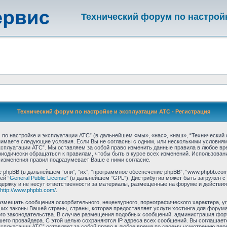
Технический форум по настрой
Технический форум по настройке и эксплуатации АТС - Регистрация
по настройке и эксплуатации АТС” (в дальнейшем «мы», «нас», «наш», “Технический 
 принимаете следующие условия. Если Вы не согласны с одним, или несколькими условия
ксплуатации АТС”. Мы оставляем за собой право изменить данные правила в любое вр
риодически обращаться к правилам, чтобы быть в курсе всех изменений. Использова
 изменения правил подразумевает Ваше с ними согласие.
hpBB (в дальнейшем “они”, “их”, “программное обеспечение phpBB”, “www.phpbb.com”
ей “
General Public License
” (в дальнейшем “GPL”). Дистрибутив может быть загружен с
ержку и не несут ответственности за материалы, размещенные на форуме и действия
http://www.phpbb.com/
.
азмещать сообщения оскорбительного, нецензурного, порнографического характера, уг
их законы Вашей страны, страны, которая предоставляет услуги хостинга для форума
ого законодательства. В случае размещения подобных сообщений, администрация фор
ашего провайдера. С этой целью сохраняются IP адреса всех сообщений. Вы соглашает
ксплуатации АТС” оставляет за собой право в любое время по своему усмотрению пере