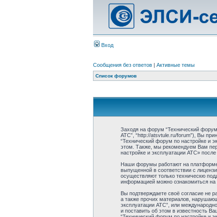
Вход
Сообщения без ответов
|
Активные темы
Список форумов
Заходя на форум “Технический форум 
АТС”, “http://atsvtule.ru/forum”), Вы
“Технический форум по настройке и э
этом. Также, мы рекомендуем Вам пе
настройке и эксплуатации АТС» после
Наши форумы работают на платформе p
выпущенной в соответствии с лицензи
осуществляют только техническю подд
информацией можно ознакомиться на
Вы подтверждаете своё согласие не р
а также прочих материалов, нарушаюш
эксплуатации АТС”, или международн
и поставить об этом в известность В
“Технический форум по настройке и э