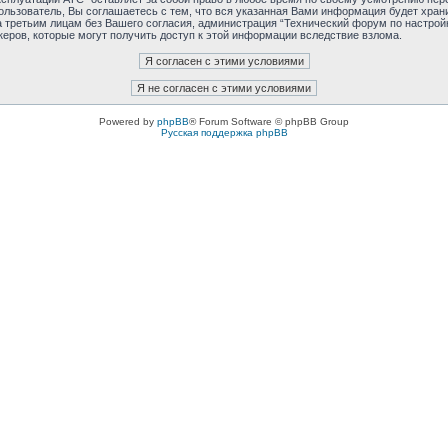
льзователь, Вы соглашаетесь с тем, что вся указанная Вами информация будет хранит
 третьим лицам без Вашего согласия, администрация “Технический форум по настройк
керов, которые могут получить доступ к этой информации вследствие взлома.
Powered by
phpBB
® Forum Software © phpBB Group
Русская поддержка phpBB