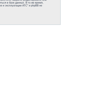
ься в базе данных. В то же время,
е и эксплуатации АТС” и phpBB не