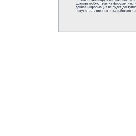
удалить любую тему на форуме. Как по
данная информация не будет доступна
несут ответственности за действия ха