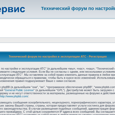
Технический форум по настрой
Технический форум по настройке и эксплуатации АТС - Регистрация
по настройке и эксплуатации АТС” (в дальнейшем «мы», «нас», «наш», “Технический 
 принимаете следующие условия. Если Вы не согласны с одним, или несколькими условия
ксплуатации АТС”. Мы оставляем за собой право изменить данные правила в любое вр
риодически обращаться к правилам, чтобы быть в курсе всех изменений. Использова
 изменения правил подразумевает Ваше с ними согласие.
hpBB (в дальнейшем “они”, “их”, “программное обеспечение phpBB”, “www.phpbb.com”
ей “
General Public License
” (в дальнейшем “GPL”). Дистрибутив может быть загружен с
ержку и не несут ответственности за материалы, размещенные на форуме и действия
http://www.phpbb.com/
.
азмещать сообщения оскорбительного, нецензурного, порнографического характера, уг
их законы Вашей страны, страны, которая предоставляет услуги хостинга для форума
ого законодательства. В случае размещения подобных сообщений, администрация фор
ашего провайдера. С этой целью сохраняются IP адреса всех сообщений. Вы соглашает
ксплуатации АТС” оставляет за собой право в любое время по своему усмотрению пере