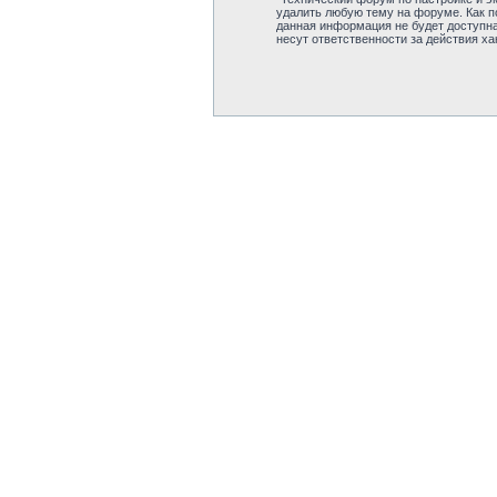
удалить любую тему на форуме. Как по
данная информация не будет доступна
несут ответственности за действия ха