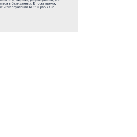
ься в базе данных. В то же время,
е и эксплуатации АТС” и phpBB не