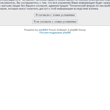
льзователь, Вы соглашаетесь с тем, что вся указанная Вами информация будет хранит
 третьим лицам без Вашего согласия, администрация “Технический форум по настройк
керов, которые могут получить доступ к этой информации вследствие взлома.
Powered by
phpBB
® Forum Software © phpBB Group
Русская поддержка phpBB