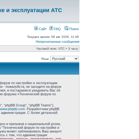
ке и эксплуатации АТС
Сайт
FAQ
Поиск
Текущее время: 08 авг 2026, 11:48
Непрочитанные сообщения
Часовой пояс: UTC + 3 часа
Язык:
форум по настройке и эксплуатации
ми - пожалуйста, не заходите на форум
емя, и постараемся уведомить Вас об
ние форума «Технический форум по
, “phpBB Group”, “phpBB Teams”),
www.phpbb.com
. Разработчики phpBB
 администрации. С более детальной
роз и призывов к национальной розни,
 “Технический форум по настройке и
ума может заблокировать Ваш аккаунт
есь с тем, что администрация
местить, закрыть, редактировать, или