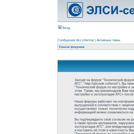
Вход
Сообщения без ответов
|
Активные темы
Список форумов
Заходя на форум “Технический форум 
АТС”, “http://atsvtule.ru/forum”), Вы
“Технический форум по настройке и э
этом. Также, мы рекомендуем Вам пе
настройке и эксплуатации АТС» после
Наши форумы работают на платформе p
выпущенной в соответствии с лицензи
осуществляют только техническю подд
информацией можно ознакомиться на
Вы подтверждаете своё согласие не р
а также прочих материалов, нарушаюш
эксплуатации АТС”, или международн
и поставить об этом в известность В
“Технический форум по настройке и э