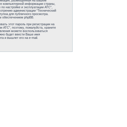
формация, размещенная на Вашем
ите компьютерной информации страны,
по настройке и эксплуатации АТС”,
смотрению администрации “Технический
тупна для публичного просмотра.
ым обеспечением phpBB.
вать этот пароль при регистрации на
и АТС”, поэтому, пожалуйста, храните
новления можете воспользоваться
жно будет ввести Ваше имя
а и вышлет его на e-mail.