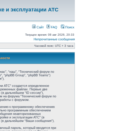
ке и эксплуатации АТС
Сайт
FAQ
Поиск
Текущее время: 08 авг 2026, 20:33
Непрочитанные сообщения
Часовой пояс: UTC + 3 часа
ьности
нас”, “наш”, “Технический форум по
om”, “phpBB Group”, “phpBB Teams”)
”).
ии АТС” создается определенное
 временных файлах. Первые две
 (в дальнейшем “ID сессии”),
ем на форума “Технический форум по
 работы с форумом.
ошению к программному обеспечению
ительно программным обеспечением
ообщения неавторизованных
ройке и эксплуатации АТС” (в
 (в дальнейшем “Ваши сообщения”).
личный пароль, который вводится при