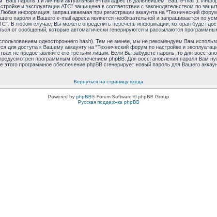
 “Ваш пароль”) и личный актуальный e-mail адрес (в дальнейшем “Ваш e-mail”). Ин
астройке и эксплуатации АТС” защищена в соответствии с законодательством по защ
 Любая информация, запрашиваемая при регистрации аккаунта на “Технический форум 
шего пароля и Вашего e-mail адреса является необязательной и запрашивается по у
ТС”. В любом случае, Вы можете определить перечень информации, которая будет дос
аться от сообщений, которые автоматически генерируются и рассылаются программн
пользованием одностороннего hash). Тем не менее, мы не рекомендуем Вам использо
ся для доступа к Вашему аккаунту на “Технический форум по настройке и эксплуатаци
ьствах не предоставляйте его третьим лицам. Если Вы забудете пароль, то для восста
 предусмотрен программным обеспечением phpBB. Для восстановления пароля Вам ну
ле этого программное обеспечение phpBB сгенерирует новый пароль для Вашего аккаунт
Вернуться на страницу входа
Powered by
phpBB
® Forum Software © phpBB Group
Русская поддержка phpBB