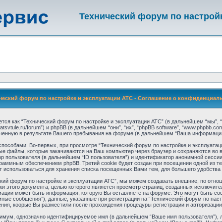
Технический форум по настрой
ческий форум по настройке и эксплуатации АТС - Соглашение о конфиденциал
тся как “Технический форум по настройке и эксплуатации АТС” (в дальнейшем “мы”, “
/atsvtule.ru/forum”) и phpBB (в дальнейшем “они”, “их”, “phpBB software”, “www.phpbb.c
енную в результате Вашего пребывания на форуме (в дальнейшем “Ваша информация
особами. Во-первых, при просмотре “Технический форум по настройке и эксплуатац
вые файлы, которые закачиваются на Ваш компьютер через браузер и сохраняются во
р пользователя (в дальнейшем “ID пользователя”) и идентификатор анонимной сессии
раммным обеспечением phpBB. Третий cookie будет создан при посещении одной из т
ет использоваться для хранения списка посещенных Вами тем, для большего удобства
ский форум по настройке и эксплуатации АТС”, мы можем создавать внешние, по отн
амки этого документа, целью которого является просмотр страниц, созданных исключ
ации может быть информация, которую Вы оставляете на форуме. Это могут быть с
ные сообщения”), данные, указанные при регистрации на “Технический форум по наст
ния, коорые Вы разместили после прохождения процедуры регистрации и авторизации
нимум, однозначно идентифицируемое имя (в дальнейшем “Ваше имя пользователя”), 