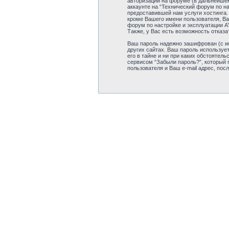
авторизации на форуме (в дальнейшем
аккаунте на “Технический форум по н
предоставившей нам услуги хостинга.
кроме Вашего имени пользователя, Ва
форум по настройке и эксплуатации А
Также, у Вас есть возможность отказ
Ваш пароль надежно зашифрован (с ис
других сайтах. Ваш пароль использует
его в тайне и ни при каких обстоятел
сервисом “Забыли пароль?”, который
пользователя и Ваш e-mail адрес, пос