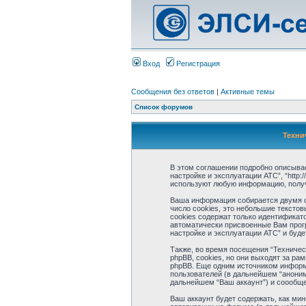
Вход
Регистрация
Сообщения без ответов
|
Активные темы
Список форумов
Техни
В этом соглашении подробно описывае
настройке и эксплуатации АТС”, “http:/
используют любую информацию, получ
Ваша информация собирается двумя сп
число cookies, это небольшие тексто
cookies содержат только идентификато
автоматически присвоенные Вам прог
настройке и эксплуатации АТС” и буд
Также, во время посещения “Техниче
phpBB, cookies, но они выходят за р
phpBB. Еще одним источником информ
пользователей (в дальнейшем “аноним
дальнейшем “Ваш аккаунт”) и соообще
Ваш аккаунт будет содержать, как ми