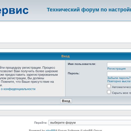
Технический форум по настрой
Вход
Имя пользователя:
ойти процедуру регистрации. Процесс
Регистрация
 позволит Вам получить более широкие
Пароль:
кже предоставить зарегистрированным
алом регистрации, Вы должны
Забыли пароль?
Повторно выслат
 Помните, что Ваше присутствие на
и.
Автоматичес
 о конфиденциальности
Скрыть мое п
Перейти:
Powered by
phpBB
® Forum Software © phpBB Group