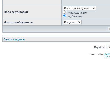
Поле сортировки:
по возрастанию
по убыванию
Искать сообщения за:
Список форумов
Перейти:
Powered by
php
Рус