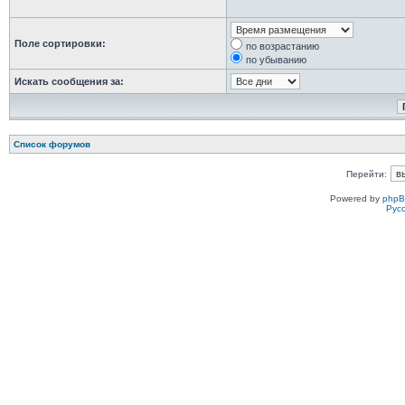
Поле сортировки:
по возрастанию
по убыванию
Искать сообщения за:
Список форумов
Перейти:
Powered by
php
Рус