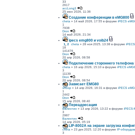
33
2617
accLong3
25 июн 2026, 11:36
Создание конференции в eMG800
cheta
» 14 май 2026, 17:55 в форуме
iPECS eMG
1
7938
Dron
14 май 2026, 21:34
ipecs emg800 и voib24
1
,
2
cheta
» 28 ноя 2025, 13:38 в форуме
iPECS
18
141476
Dron
20 апр 2026, 08:58
Подключение стороннего телефона L
cheta
» 16 апр 2026, 15:10 в форуме
iPECS eMG8
3
11139
Dron
20 апр 2026, 08:54
Зависает EMG80
snoop
» 14 апр 2026, 16:31 в форуме
iPECS eMG
1
2442
Dron
15 апр 2026, 08:40
Переадресация
Валентин
» 13 апр 2026, 13:22 в форуме
iPECS-
3
2987
Валентин
14 апр 2026, 05:19
LIP-8002A на экране загрузка конфи
cheta
» 23 дек 2025, 12:20 в форуме
IP-оборудов
3