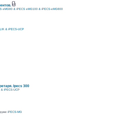
ентов.
S eMG80 & iPECS eMG100 & iPECS-eMG800
LIK & iPECS-UCP
етаря. Ipecs 300
K & iPECS-UCP
оруме
iPECS-MG