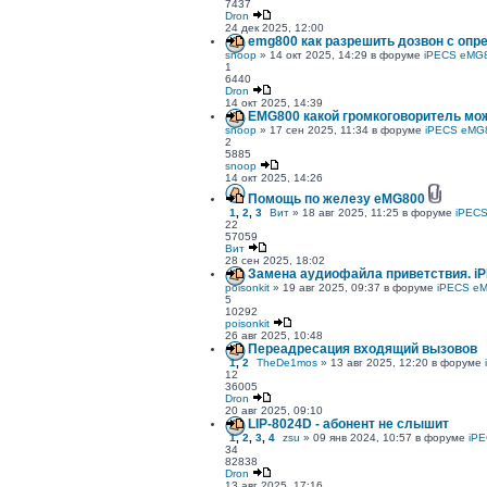
7437
Dron
24 дек 2025, 12:00
emg800 как разрешить дозвон с опр
snoop
» 14 окт 2025, 14:29 в форуме
iPECS eMG
1
6440
Dron
14 окт 2025, 14:39
EMG800 какой громкоговоритель мо
snoop
» 17 сен 2025, 11:34 в форуме
iPECS eMG
2
5885
snoop
14 окт 2025, 14:26
Помощь по железу eMG800
1
,
2
,
3
Вит
» 18 авг 2025, 11:25 в форуме
iPEC
22
57059
Вит
28 сен 2025, 18:02
Замена аудиофайла приветствия. i
poisonkit
» 19 авг 2025, 09:37 в форуме
iPECS e
5
10292
poisonkit
26 авг 2025, 10:48
Переадресация входящий вызовов
1
,
2
TheDe1mos
» 13 авг 2025, 12:20 в форуме
12
36005
Dron
20 авг 2025, 09:10
LIP-8024D - абонент не слышит
1
,
2
,
3
,
4
zsu
» 09 янв 2024, 10:57 в форуме
iP
34
82838
Dron
13 авг 2025, 17:16