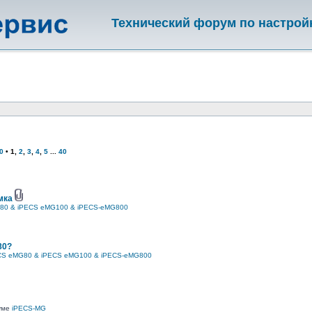
Технический форум по настрой
0
•
1
,
2
,
3
,
4
,
5
...
40
мка
80 & iPECS eMG100 & iPECS-eMG800
80?
CS eMG80 & iPECS eMG100 & iPECS-eMG800
руме
iPECS-MG