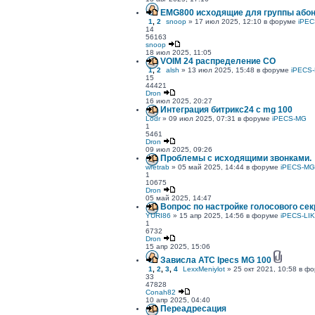
EMG800 исходящие для группы абон
1
,
2
snoop
» 17 июл 2025, 12:10 в форуме
iPEC
14
56163
snoop
18 июл 2025, 11:05
VOIM 24 распределение CO
1
,
2
alsh
» 13 июл 2025, 15:48 в форуме
iPECS-
15
44421
Dron
16 июл 2025, 20:27
Интеграция битрикс24 с mg 100
Lodr
» 09 июл 2025, 07:31 в форуме
iPECS-MG
1
5461
Dron
09 июл 2025, 09:26
Проблемы с исходящими звонками.
wretrab
» 05 май 2025, 14:44 в форуме
iPECS-MG
1
10675
Dron
05 май 2025, 14:47
Вопрос по настройке голосового секр
YURI86
» 15 апр 2025, 14:56 в форуме
iPECS-LI
1
6732
Dron
15 апр 2025, 15:06
Зависла АТС Ipecs MG 100
1
,
2
,
3
,
4
LexxMeniylot
» 25 окт 2021, 10:58 в ф
33
47828
Conah82
10 апр 2025, 04:40
Переадресация