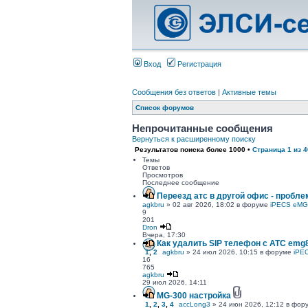
Вход
Регистрация
Сообщения без ответов
|
Активные темы
Список форумов
Непрочитанные сообщения
Вернуться к расширенному поиску
Результатов поиска более 1000 •
Страница
1
из
4
Темы
Ответов
Просмотров
Последнее сообщение
Переезд атс в другой офис - пробле
agkbru
» 02 авг 2026, 18:02 в форуме
iPECS eMG
9
201
Dron
Вчера, 17:30
Как удалить SIP телефон c АТС emg
1
,
2
agkbru
» 24 июл 2026, 10:15 в форуме
iPE
16
765
agkbru
29 июл 2026, 14:11
MG-300 настройка
1
,
2
,
3
,
4
accLong3
» 24 июн 2026, 12:12 в фо