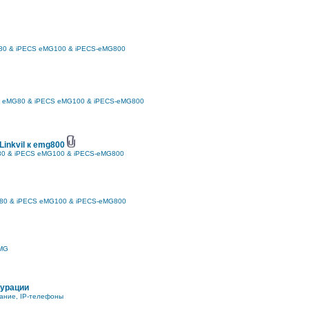
80 & iPECS eMG100 & iPECS-eMG800
 eMG80 & iPECS eMG100 & iPECS-eMG800
inkvil к emg800
0 & iPECS eMG100 & iPECS-eMG800
80 & iPECS eMG100 & iPECS-eMG800
MG
гурации
ание, IP-телефоны