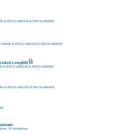
80 & iPECS eMG100 & iPECS-eMG800
 eMG80 & iPECS eMG100 & iPECS-eMG800
inkvil к emg800
0 & iPECS eMG100 & iPECS-eMG800
80 & iPECS eMG100 & iPECS-eMG800
MG
гурации
ание, IP-телефоны