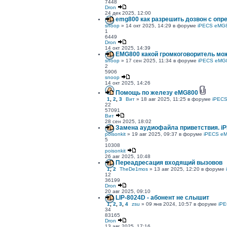
7448
Dron
24 дек 2025, 12:00
emg800 как разрешить дозвон с опр
snoop
» 14 окт 2025, 14:29 в форуме
iPECS eMG
1
6449
Dron
14 окт 2025, 14:39
EMG800 какой громкоговоритель мо
snoop
» 17 сен 2025, 11:34 в форуме
iPECS eMG
2
5906
snoop
14 окт 2025, 14:26
Помощь по железу eMG800
1
,
2
,
3
Вит
» 18 авг 2025, 11:25 в форуме
iPEC
22
57091
Вит
28 сен 2025, 18:02
Замена аудиофайла приветствия. i
poisonkit
» 19 авг 2025, 09:37 в форуме
iPECS e
5
10308
poisonkit
26 авг 2025, 10:48
Переадресация входящий вызовов
1
,
2
TheDe1mos
» 13 авг 2025, 12:20 в форуме
12
36199
Dron
20 авг 2025, 09:10
LIP-8024D - абонент не слышит
1
,
2
,
3
,
4
zsu
» 09 янв 2024, 10:57 в форуме
iP
34
83165
Dron
13 авг 2025, 17:16