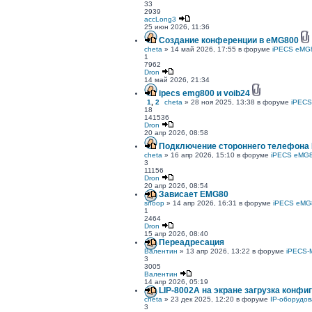
33
2939
accLong3
25 июн 2026, 11:36
Создание конференции в eMG800
cheta
» 14 май 2026, 17:55 в форуме
iPECS eMG
1
7962
Dron
14 май 2026, 21:34
ipecs emg800 и voib24
1
,
2
cheta
» 28 ноя 2025, 13:38 в форуме
iPECS
18
141536
Dron
20 апр 2026, 08:58
Подключение стороннего телефона L
cheta
» 16 апр 2026, 15:10 в форуме
iPECS eMG8
3
11156
Dron
20 апр 2026, 08:54
Зависает EMG80
snoop
» 14 апр 2026, 16:31 в форуме
iPECS eMG
1
2464
Dron
15 апр 2026, 08:40
Переадресация
Валентин
» 13 апр 2026, 13:22 в форуме
iPECS-
3
3005
Валентин
14 апр 2026, 05:19
LIP-8002A на экране загрузка конфи
cheta
» 23 дек 2025, 12:20 в форуме
IP-оборудов
3