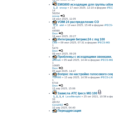
EMG800 исходящие для группы абон
1
,
2
snoop
» 17 июл 2025, 12:10 в форуме
iPEC
14
56204
snoop
18 июл 2025, 11:05
VOIM 24 распределение CO
1
,
2
alsh
» 13 июл 2025, 15:48 в форуме
iPECS-
15
44590
Dron
16 июл 2025, 20:27
Интеграция битрикс24 с mg 100
Lodr
» 09 июл 2025, 07:31 в форуме
iPECS-MG
1
5470
Dron
09 июл 2025, 09:26
Проблемы с исходящими звонками.
wretrab
» 05 май 2025, 14:44 в форуме
iPECS-MG
1
10685
Dron
05 май 2025, 14:47
Вопрос по настройке голосового секр
YURI86
» 15 апр 2025, 14:56 в форуме
iPECS-LI
1
6744
Dron
15 апр 2025, 15:06
Зависла АТС Ipecs MG 100
1
,
2
,
3
,
4
LexxMeniylot
» 25 окт 2021, 10:58 в ф
33
48152
Conah82
10 апр 2025, 04:40
Переадресация