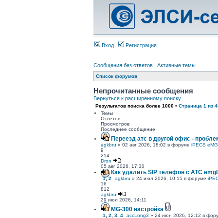
Вход
Регистрация
Сообщения без ответов
|
Активные темы
Список форумов
Непрочитанные сообщения
Вернуться к расширенному поиску
Результатов поиска более 1000 •
Страница
1
из
4
Темы
Ответов
Просмотров
Последнее сообщение
Переезд атс в другой офис - пробле
agkbru
» 02 авг 2026, 18:02 в форуме
iPECS eMG
9
214
Dron
05 авг 2026, 17:30
Как удалить SIP телефон c АТС emg
1
,
2
agkbru
» 24 июл 2026, 10:15 в форуме
iPE
16
812
agkbru
29 июл 2026, 14:11
MG-300 настройка
1
,
2
,
3
,
4
accLong3
» 24 июн 2026, 12:12 в фо