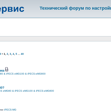
Технический форум по настрой
0
•
1
,
2
,
3
,
4
,
5
...
40
мка
80 & iPECS eMG100 & iPECS-eMG800
80?
CS eMG80 & iPECS eMG100 & iPECS-eMG800
руме
iPECS-MG