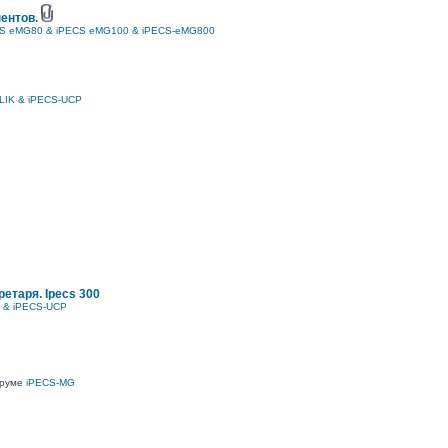
ентов.
S eMG80 & iPECS eMG100 & iPECS-eMG800
LIK & iPECS-UCP
етаря. Ipecs 300
K & iPECS-UCP
оруме
iPECS-MG