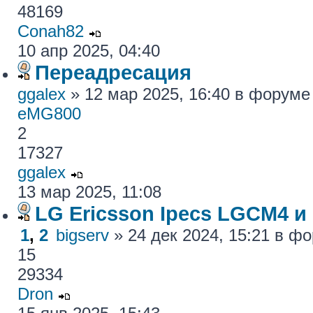
48169
Conah82
10 апр 2025, 04:40
Переадресация
ggalex
» 12 мар 2025, 16:40 в форум
eMG800
2
17327
ggalex
13 мар 2025, 11:08
LG Ericsson Ipecs LGCM4 и
1
,
2
bigserv
» 24 дек 2024, 15:21 в ф
15
29334
Dron