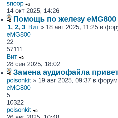
snoop
14 окт 2025, 14:26
Помощь по железу eMG800
1
,
2
,
3
Вит
» 18 авг 2025, 11:25 в фо
eMG800
22
57111
Вит
28 сен 2025, 18:02
Замена аудиофайла привет
poisonkit
» 19 авг 2025, 09:37 в фору
eMG800
5
10322
poisonkit
26 авг 2025, 10:48