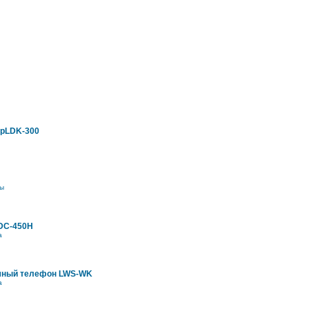
ipLDK-300
ы
DC-450H
а
мный телефон LWS-WK
а