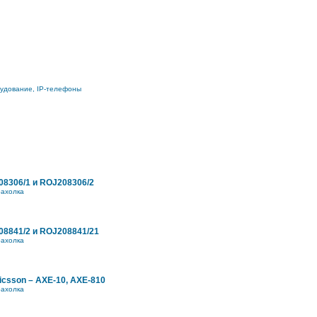
рудование, IP-телефоны
8306/1 и ROJ208306/2
ахолка
8841/2 и ROJ208841/21
ахолка
icsson – AXE-10, AXE-810
ахолка