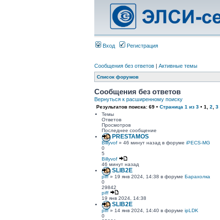
Вход
Регистрация
Сообщения без ответов
|
Активные темы
Список форумов
Сообщения без ответов
Вернуться к расширенному поиску
Результатов поиска: 69 •
Страница
1
из
3
•
1
,
2
,
3
Темы
Ответов
Просмотров
Последнее сообщение
PRESTAMOS
Billyvof
» 46 минут назад в форуме
iPECS-MG
0
5
Billyvof
46 минут назад
SLIB2E
piff
» 19 янв 2024, 14:38 в форуме
Барахолка
0
29842
piff
19 янв 2024, 14:38
SLIB2E
piff
» 14 янв 2024, 14:40 в форуме
ipLDK
0