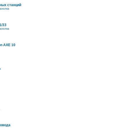
ных станций
ахолка
1/33
ахолка
on AXE 10
а
а
ровода