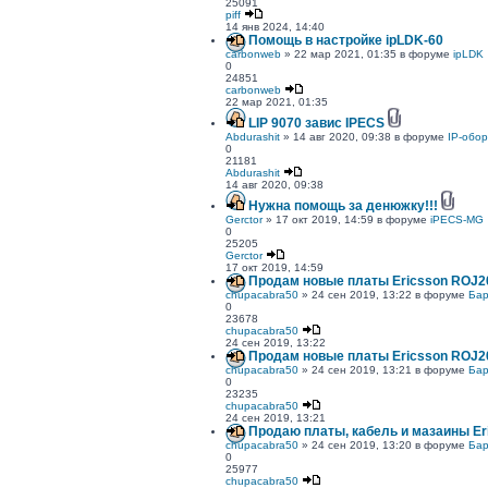
25091
piff
14 янв 2024, 14:40
Помощь в настройке ipLDK-60
carbonweb
» 22 мар 2021, 01:35 в форуме
ipLDK
0
24851
carbonweb
22 мар 2021, 01:35
LIP 9070 завис IPECS
Abdurashit
» 14 авг 2020, 09:38 в форуме
IP-обо
0
21181
Abdurashit
14 авг 2020, 09:38
Нужна помощь за денюжку!!!
Gerctor
» 17 окт 2019, 14:59 в форуме
iPECS-MG
0
25205
Gerctor
17 окт 2019, 14:59
Продам новые платы Ericsson ROJ20
chupacabra50
» 24 сен 2019, 13:22 в форуме
Бар
0
23678
chupacabra50
24 сен 2019, 13:22
Продам новые платы Ericsson ROJ20
chupacabra50
» 24 сен 2019, 13:21 в форуме
Бар
0
23235
chupacabra50
24 сен 2019, 13:21
Продаю платы, кабель и мазаины Er
chupacabra50
» 24 сен 2019, 13:20 в форуме
Бар
0
25977
chupacabra50