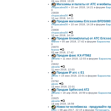
24 сен 2019, 13:20
Магазины и палаты от АТС и мобиль
chupacabra50
» 10 окт 2018, 14:21 в форуме
Бар
0
23839
chupacabra50
10 окт 2018, 14:21
Продам магазины Ericsson BFD5080
chupacabra50
» 10 окт 2018, 14:19 в форуме
Бар
0
23908
chupacabra50
10 окт 2018, 14:19
Продам блоки(платы) от АТС Ericss
fearow
» 05 авг 2018, 17:42 в форуме
Барахолка
0
23970
fearow
05 авг 2018, 17:42
Продам факс KX-FT982
alexelsi
» 11 июл 2018, 12:03 в форуме
Барахолк
0
23632
alexelsi
11 июл 2018, 12:03
Продам IP атс с E1
alexto
» 15 июн 2018, 22:01 в форуме
Барахолка
0
23792
alexto
15 июн 2018, 22:01
Продам SpRecord AT2
alexelsi
» 18 апр 2018, 16:59 в форуме
Барахолк
0
22825
alexelsi
18 апр 2018, 16:59
Новости челябинска - продувайте п
Dron
» 08 дек 2017, 22:15 в форуме
Потрендеть