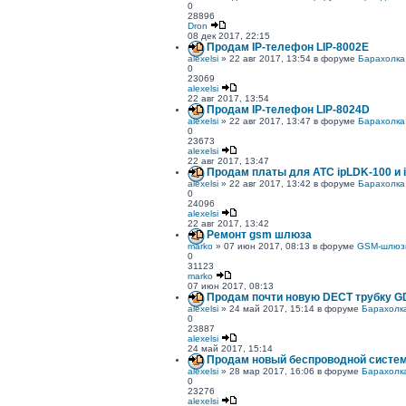
0
28896
Dron
08 дек 2017, 22:15
Продам IP-телефон LIP-8002Е
alexelsi
» 22 авг 2017, 13:54 в форуме
Барахолка
0
23069
alexelsi
22 авг 2017, 13:54
Продам IP-телефон LIP-8024D
alexelsi
» 22 авг 2017, 13:47 в форуме
Барахолка
0
23673
alexelsi
22 авг 2017, 13:47
Продам платы для АТС ipLDK-100 и 
alexelsi
» 22 авг 2017, 13:42 в форуме
Барахолка
0
24096
alexelsi
22 авг 2017, 13:42
Ремонт gsm шлюза
marko
» 07 июн 2017, 08:13 в форуме
GSM-шлюз
0
31123
marko
07 июн 2017, 08:13
Продам почти новую DECT трубку G
alexelsi
» 24 май 2017, 15:14 в форуме
Барахолк
0
23887
alexelsi
24 май 2017, 15:14
Продам новый беспроводной систе
alexelsi
» 28 мар 2017, 16:06 в форуме
Барахолк
0
23276
alexelsi