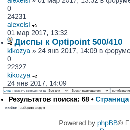
alexelsi
» 01 мар 2017, 13:32 в форум
0
24231
alexelsi
01 мар 2017, 13:32
Диспы к Optipoint 500/410
kikozya
» 24 янв 2017, 14:09 в форум
0
22327
kikozya
24 янв 2017, 14:09
След.
Показать сообщения за
Результатов поиска: 68 •
Страниц
Перейти:
Powered by
phpBB
® F