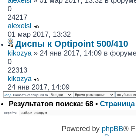
alexelsi
» 01 мар 2017, 13:32 в форум
0
24217
alexelsi
01 мар 2017, 13:32
Диспы к Optipoint 500/410
kikozya
» 24 янв 2017, 14:09 в форум
0
22313
kikozya
24 янв 2017, 14:09
След.
Показать сообщения за
Результатов поиска: 68 •
Страниц
Перейти:
Powered by
phpBB
® F