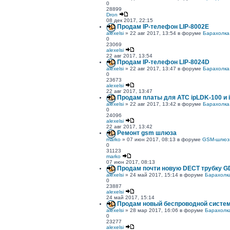
0
28899
Dron
08 дек 2017, 22:15
Продам IP-телефон LIP-8002Е
alexelsi
» 22 авг 2017, 13:54 в форуме
Барахолка
0
23069
alexelsi
22 авг 2017, 13:54
Продам IP-телефон LIP-8024D
alexelsi
» 22 авг 2017, 13:47 в форуме
Барахолка
0
23673
alexelsi
22 авг 2017, 13:47
Продам платы для АТС ipLDK-100 и 
alexelsi
» 22 авг 2017, 13:42 в форуме
Барахолка
0
24096
alexelsi
22 авг 2017, 13:42
Ремонт gsm шлюза
marko
» 07 июн 2017, 08:13 в форуме
GSM-шлюз
0
31123
marko
07 июн 2017, 08:13
Продам почти новую DECT трубку G
alexelsi
» 24 май 2017, 15:14 в форуме
Барахолк
0
23887
alexelsi
24 май 2017, 15:14
Продам новый беспроводной систе
alexelsi
» 28 мар 2017, 16:06 в форуме
Барахолк
0
23277
alexelsi