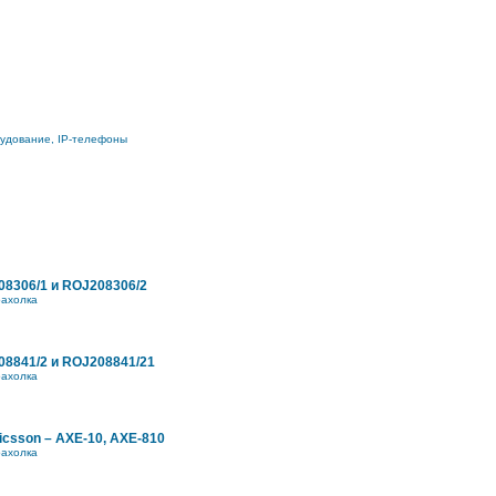
рудование, IP-телефоны
8306/1 и ROJ208306/2
ахолка
8841/2 и ROJ208841/21
ахолка
icsson – AXE-10, AXE-810
ахолка