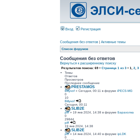
Вход
Регистрация
Сообщения без ответов
|
Активные темы
Список форумов
Сообщения без ответов
Вернуться к расширенному поиску
Результатов поиска: 69 •
Страница
1
из
3
•
1
,
2
,
3
Темы
Ответов
Просмотров
Последнее сообщение
PRESTAMOS
Billyvof
» Сегодня, 00:11 в форуме
iPECS-MG
0
10
Billyvof
Сегодня, 00:11
SLIB2E
piff
» 19 янв 2024, 14:38 в форуме
Барахолка
0
29844
piff
19 янв 2024, 14:38
SLIB2E
piff
» 14 янв 2024, 14:40 в форуме
ipLDK
0