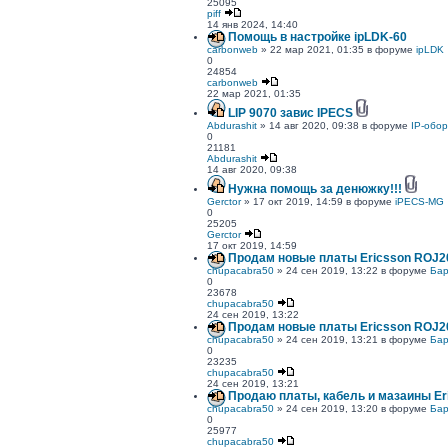
25095
piff
14 янв 2024, 14:40
Помощь в настройке ipLDK-60
carbonweb
» 22 мар 2021, 01:35 в форуме
ipLDK
0
24854
carbonweb
22 мар 2021, 01:35
LIP 9070 завис IPECS
Abdurashit
» 14 авг 2020, 09:38 в форуме
IP-обо
0
21181
Abdurashit
14 авг 2020, 09:38
Нужна помощь за денюжку!!!
Gerctor
» 17 окт 2019, 14:59 в форуме
iPECS-MG
0
25205
Gerctor
17 окт 2019, 14:59
Продам новые платы Ericsson ROJ20
chupacabra50
» 24 сен 2019, 13:22 в форуме
Бар
0
23678
chupacabra50
24 сен 2019, 13:22
Продам новые платы Ericsson ROJ20
chupacabra50
» 24 сен 2019, 13:21 в форуме
Бар
0
23235
chupacabra50
24 сен 2019, 13:21
Продаю платы, кабель и мазаины Er
chupacabra50
» 24 сен 2019, 13:20 в форуме
Бар
0
25977
chupacabra50