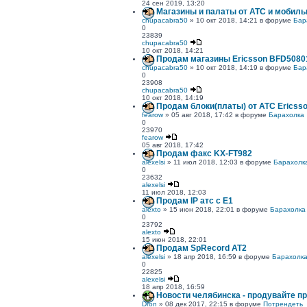
24 сен 2019, 13:20
Магазины и палаты от АТС и мобиль
chupacabra50
» 10 окт 2018, 14:21 в форуме
Бар
0
23839
chupacabra50
10 окт 2018, 14:21
Продам магазины Ericsson BFD5080
chupacabra50
» 10 окт 2018, 14:19 в форуме
Бар
0
23908
chupacabra50
10 окт 2018, 14:19
Продам блоки(платы) от АТС Ericss
fearow
» 05 авг 2018, 17:42 в форуме
Барахолка
0
23970
fearow
05 авг 2018, 17:42
Продам факс KX-FT982
alexelsi
» 11 июл 2018, 12:03 в форуме
Барахолк
0
23632
alexelsi
11 июл 2018, 12:03
Продам IP атс с E1
alexto
» 15 июн 2018, 22:01 в форуме
Барахолка
0
23792
alexto
15 июн 2018, 22:01
Продам SpRecord AT2
alexelsi
» 18 апр 2018, 16:59 в форуме
Барахолк
0
22825
alexelsi
18 апр 2018, 16:59
Новости челябинска - продувайте п
Dron
» 08 дек 2017, 22:15 в форуме
Потрендеть