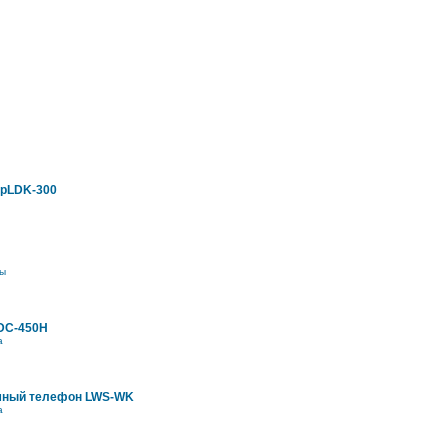
ipLDK-300
ы
DC-450H
а
мный телефон LWS-WK
а