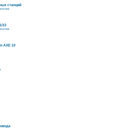
ных станций
ахолка
1/33
ахолка
on AXE 10
а
а
ровода