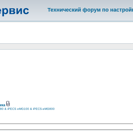
Технический форум по настрой
мка
80 & iPECS eMG100 & iPECS-eMG800