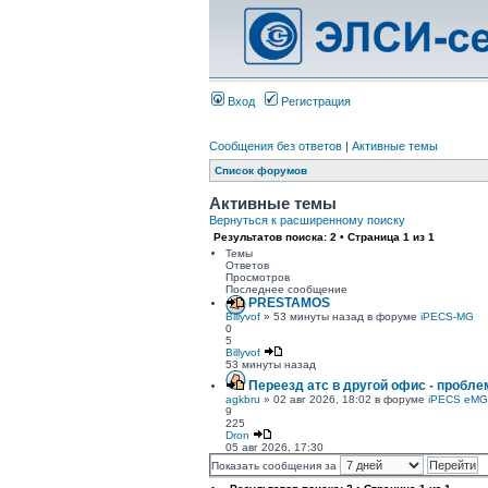
Вход
Регистрация
Сообщения без ответов
|
Активные темы
Список форумов
Активные темы
Вернуться к расширенному поиску
Результатов поиска: 2 • Страница
1
из
1
Темы
Ответов
Просмотров
Последнее сообщение
PRESTAMOS
Billyvof
» 53 минуты назад в форуме
iPECS-MG
0
5
Billyvof
53 минуты назад
Переезд атс в другой офис - пробле
agkbru
» 02 авг 2026, 18:02 в форуме
iPECS eMG
9
225
Dron
05 авг 2026, 17:30
Показать сообщения за