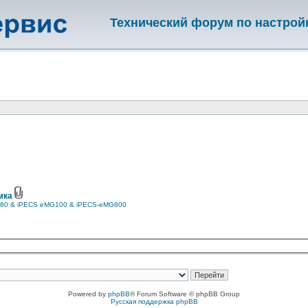
Технический форум по настрой
мка
80 & iPECS eMG100 & iPECS-eMG800
Powered by
phpBB
® Forum Software © phpBB Group
Русская поддержка phpBB