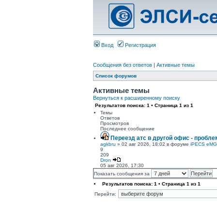
Вход
Регистрация
Сообщения без ответов
|
Активные темы
Список форумов
Активные темы
Вернуться к расширенному поиску
Результатов поиска: 1 • Страница
1
из
1
Темы
Ответов
Просмотров
Последнее сообщение
Переезд атс в другой офис - пробле
agkbru
» 02 авг 2026, 18:02 в форуме
iPECS eMG
9
209
Dron
05 авг 2026, 17:30
Показать сообщения за
Результатов поиска: 1 • Страница
1
из
1
Перейти: