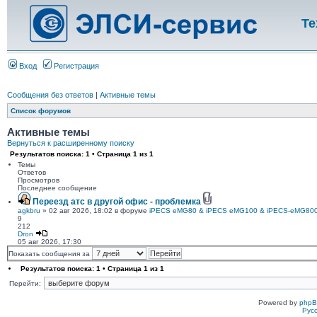
Те
Вход
Регистрация
Сообщения без ответов
|
Активные темы
Список форумов
Активные темы
Вернуться к расширенному поиску
Результатов поиска: 1 • Страница
1
из
1
Темы
Ответов
Просмотров
Последнее сообщение
Переезд атс в другой офис - проблемка
agkbru
» 02 авг 2026, 18:02 в форуме
iPECS eMG80 & iPECS eMG100 & iPECS-eMG80
9
212
Dron
05 авг 2026, 17:30
Показать сообщения за
Результатов поиска: 1 • Страница
1
из
1
Перейти:
Powered by
php
Рус