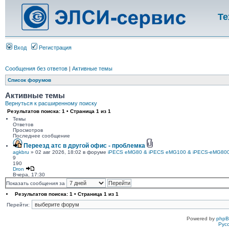
Те
Вход
Регистрация
Сообщения без ответов
|
Активные темы
Список форумов
Активные темы
Вернуться к расширенному поиску
Результатов поиска: 1 • Страница
1
из
1
Темы
Ответов
Просмотров
Последнее сообщение
Переезд атс в другой офис - проблемка
agkbru
» 02 авг 2026, 18:02 в форуме
iPECS eMG80 & iPECS eMG100 & iPECS-eMG80
9
190
Dron
Вчера, 17:30
Показать сообщения за
Результатов поиска: 1 • Страница
1
из
1
Перейти:
Powered by
php
Рус