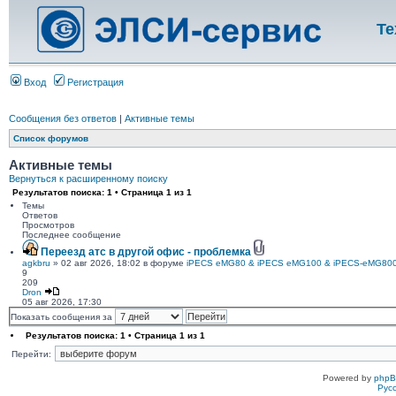
Те
Вход
Регистрация
Сообщения без ответов
|
Активные темы
Список форумов
Активные темы
Вернуться к расширенному поиску
Результатов поиска: 1 • Страница
1
из
1
Темы
Ответов
Просмотров
Последнее сообщение
Переезд атс в другой офис - проблемка
agkbru
» 02 авг 2026, 18:02 в форуме
iPECS eMG80 & iPECS eMG100 & iPECS-eMG80
9
209
Dron
05 авг 2026, 17:30
Показать сообщения за
Результатов поиска: 1 • Страница
1
из
1
Перейти:
Powered by
php
Рус