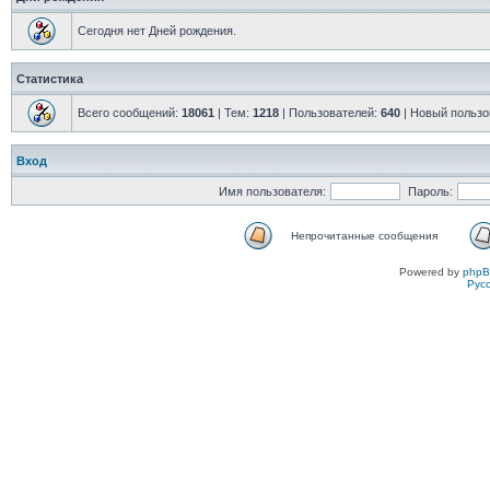
Сегодня нет Дней рождения.
Статистика
Всего сообщений:
18061
| Тем:
1218
| Пользователей:
640
| Новый пользо
Вход
Имя пользователя:
Пароль:
Непрочитанные сообщения
Powered by
php
Рус