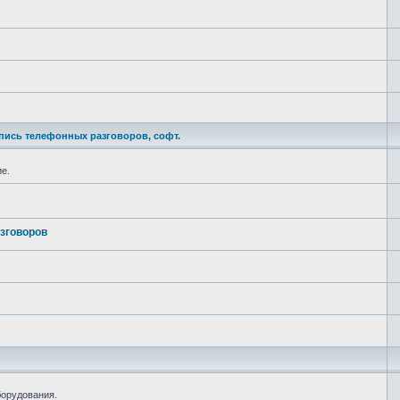
пись телефонных разговоров, софт.
е.
зговоров
борудования.