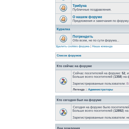
Трибуна
Публичные поздравления.
О нашем форуме
Предложения и замечания по форуму
Курилка
Потрендеть
Обо всем, не по сути форума...
Удалить cookies форума
|
Наша команда
Список форумов
Кто сейчас на форуме
Сейчас посетителей на форуме:
52
, 
Больше всего посетителей (
1358
) на 
Зарегистрированные пользователи:
B
Легенда ::
Администраторы
Кто сегодня был на форуме
Сегодня на форуме было посетителе
Больше всего посетителей (
12892
) н
Зарегистрированные пользователи: н
Дни рождения