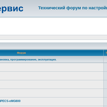
Технический форум по настрой
Форум
Т
становка, программирование, эксплуатация.
 iPECS-eMG800