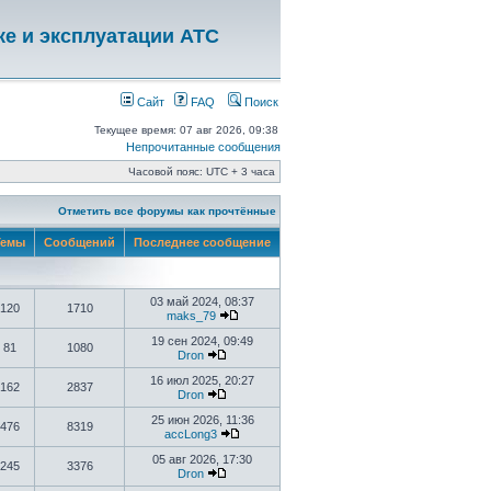
ке и эксплуатации АТС
Сайт
FAQ
Поиск
Текущее время: 07 авг 2026, 09:38
Непрочитанные сообщения
Часовой пояс: UTC + 3 часа
Отметить все форумы как прочтённые
емы
Сообщений
Последнее сообщение
03 май 2024, 08:37
120
1710
maks_79
19 сен 2024, 09:49
81
1080
Dron
16 июл 2025, 20:27
162
2837
Dron
25 июн 2026, 11:36
476
8319
accLong3
05 авг 2026, 17:30
245
3376
Dron