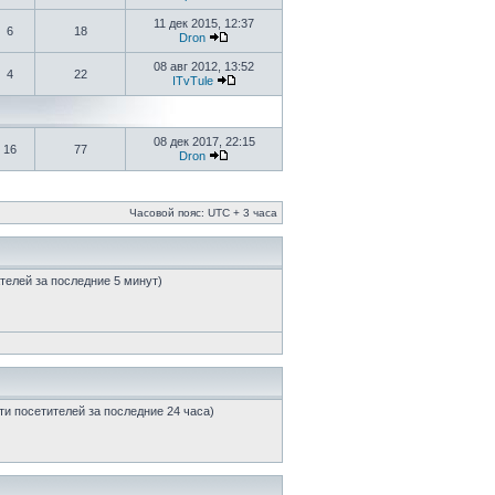
11 дек 2015, 12:37
6
18
Dron
08 авг 2012, 13:52
4
22
ITvTule
08 дек 2017, 22:15
16
77
Dron
Часовой пояс: UTC + 3 часа
ателей за последние 5 минут)
сти посетителей за последние 24 часа)