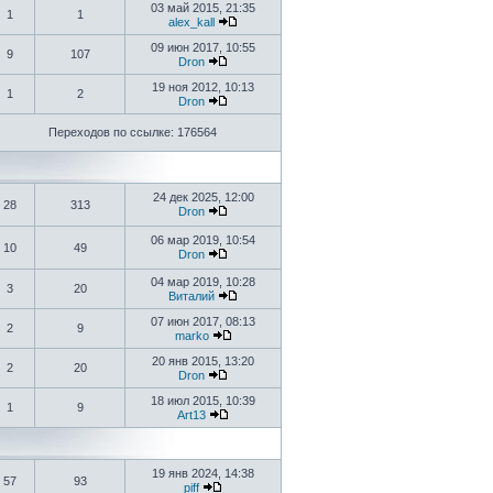
03 май 2015, 21:35
1
1
alex_kall
09 июн 2017, 10:55
9
107
Dron
19 ноя 2012, 10:13
1
2
Dron
Переходов по ссылке: 176564
24 дек 2025, 12:00
28
313
Dron
06 мар 2019, 10:54
10
49
Dron
04 мар 2019, 10:28
3
20
Виталий
07 июн 2017, 08:13
2
9
marko
20 янв 2015, 13:20
2
20
Dron
18 июл 2015, 10:39
1
9
Art13
19 янв 2024, 14:38
57
93
piff