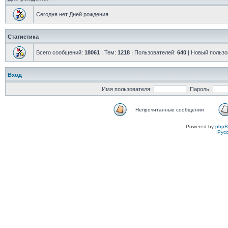
Сегодня нет Дней рождения.
Статистика
Всего сообщений:
18061
| Тем:
1218
| Пользователей:
640
| Новый пользо
Вход
Имя пользователя:
Пароль:
Непрочитанные сообщения
Powered by
php
Рус