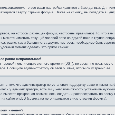
пользователем, то все ваши настройки хранятся в базе данных. Для из
находится сверху страниц форума. Нажав на ссылку, вы попадете в цент
рвера, на котором размещен форум, настроены правильно). То, что ва
ы можете изменить текущий часовой пояс на другой пояс в группе общих
яса, равно, как и большинства других настроек, необходимо быть зарег
л удобный момент сделать это прямо сейчас.
все равно неправильное!
 часовой пояс и опцию летнего времени (
DST
), но время по-прежнему от
ере. Сообщите администратору об этой ошибке, чтобы он устранил ее.
оят в том, что администратор не установил поддержку вашего языка на 
тесь у администратора, есть ли у него возможность установить нужный 
вас имеется прекрасная возможность создать и распространить по всему
а сайте phpBB (ссылка на него находится внизу страниц форума).
своим именем?
 пользователей могут быть две картинки. Одно из них может относиться