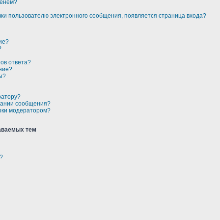
менем?
авки пользователю электронного сообщения, появляется страница входа?
ие?
?
тов ответа?
ние?
ы?
ратору?
здании сообщения?
рки модератором?
аваемых тем
?