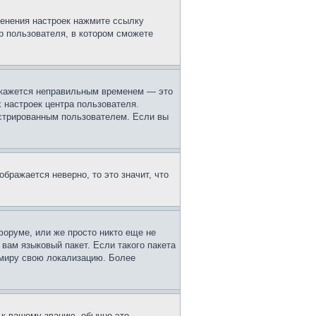
менения настроек нажмите ссылку
р пользователя, в котором сможете
м кажется неправильным временем — это
 настроек центра пользователя.
истрированным пользователем. Если вы
ображается неверно, то это значит, что
форуме, или же просто никто еще не
вам языковый пакет. Если такого пакета
 миру свою локализацию. Более
 к вашему званию, обычно это