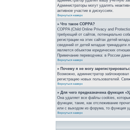
администратор удалил вашу учетную зап
Администраторы могут удалять неактивн
активное участие в дискуссиях.
Вернуться наверх
» Что такое COPPA?
COPPA (Child Online Privacy and Protect
требующий от сайтов, потенциально со
регистрации на этих сайтах детей млад
сведений от детей младше тринадцати л
является объектом юридических отноше
Примечание переводчика: в России данн
Вернуться наверх
» Почему я не могу зарегистрировать
Возможно, администратор заблокировал 
регистрацию новых пользователей. Свя
Вернуться наверх
» Для чего предназначена функция «У
Она удаляет все файлы cookies, которы
функции, такие, как отслеживание проч
или с выходом из форума, то функция у
Вернуться наверх