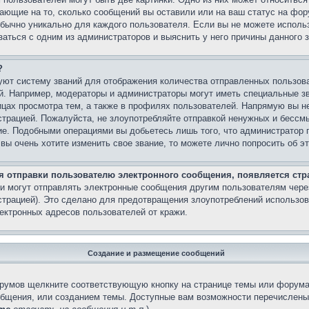
вающие на то, сколько сообщений вы оставили или на ваш статус на фор
обычно уникально для каждого пользователя. Если вы не можете использ
аться с одним из администраторов и выяснить у него причины данного з
?
ют систему званий для отображения количества отправленных пользов
й. Например, модераторы и администраторы могут иметь специальные з
ицах просмотра тем, а также в профилях пользователей. Напрямую вы не
страцией. Пожалуйста, не злоупотребляйте отправкой ненужных и бесс
ние. Подобными операциями вы добьетесь лишь того, что администратор 
вы очень хотите изменить свое звание, то можете лично попросить об 
ля отправки пользователю электронного сообщения, появляется стр
и могут отправлять электронные сообщения другим пользователям чере
трацией). Это сделано для предотвращения злоупотреблений использо
ектронных адресов пользователей от кражи.
Создание и размещение сообщений
орумов щелкните соответствующую кнопку на странице темы или форума
общения, или созданием темы. Доступные вам возможности перечислены