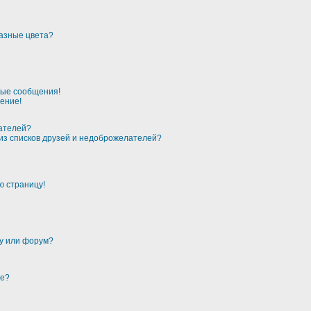
разные цвета?
ные сообщения!
ение!
лателей?
 из списков друзей и недоброжелателей?
ю страницу!
му или форум?
ме?