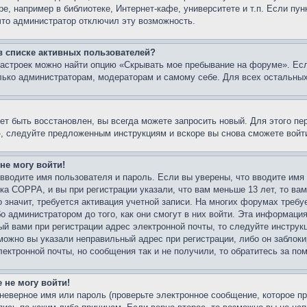
е, например в библиотеке, Интернет-кафе, университете и т.п. Если пу
 что администратор отключил эту возможность.
 в списке активных пользователей?
настроек можно найти опцию «Скрывать мое пребывание на форуме». Ес
лько администраторам, модераторам и самому себе. Для всех остальны
ет быть восстановлен, вы всегда можете запросить новый. Для этого пе
, следуйте предложенным инструкциям и вскоре вы снова сможете войт
 не могу войти!
вводите имя пользователя и пароль. Если вы уверены, что вводите имя
ка COPPA, и вы при регистрации указали, что вам меньше 13 лет, то в
о значит, требуется активация учетной записи. На многих форумах требу
 администратором до того, как они смогут в них войти. Эта информация
й вами при регистрации адрес электронной почты, то следуйте инструк
можно вы указали неправильный адрес при регистрации, либо он заблок
лектронной почты, но сообщения так и не получили, то обратитесь за п
 не могу войти!
неверное имя или пароль (проверьте электронное сообщение, которое пр