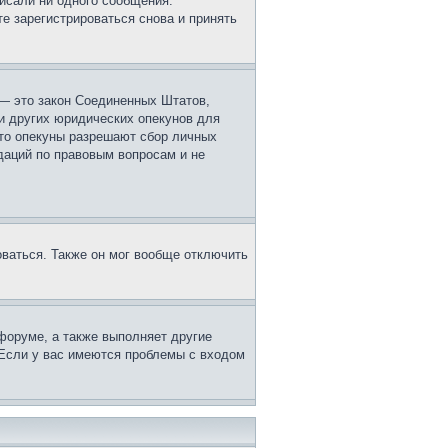
исали ни одного сообщения.
е зарегистрироваться снова и принять
г. — это закон Соединенных Штатов,
и других юридических опекунов для
что опекуны разрешают сбор личных
даций по правовым вопросам и не
оваться. Также он мог вообще отключить
форуме, а также выполняет другие
 Если у вас имеются проблемы с входом