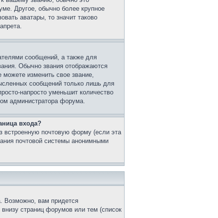
уме. Другое, обычно более крупное
овать аватары, то значит таково
апрета.
ателями сообщений, а также для
вания. Обычно звания отображаются
 можете изменить свое звание,
мысленных сообщений только лишь для
просто-напросто уменьшит количество
этом администратора форума.
аница входа?
з встроенную почтовую форму (если эта
вания почтовой системы анонимными
. Возможно, вам придется
 внизу страниц форумов или тем (список