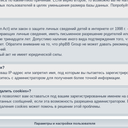
ись по каким-либо причинам. Если верно второе, то возможно вы не нап
ых пользователей в целях уменьшения размера базы данных. Попробуйт
ion Act) или закон о защите личных сведений детей в интернете от 1998 
бирающих личные сведения, иметь письменное разрешение родителей ил
ше тринадцати лет. Допустимо наличие иного вида подтверждения того, 
ет. Обратите внимание на то, что phpBB Group не может давать рекомен
ний.
ый акт не имеет юридической силы.
ся?
ваш IP-адрес или запретил имя, под которым вы пытаетесь зарегистрир
житесь с администратором для получения более точной информации.
далить cookies»?
е позволяют вам оставаться под вашим зарегистрированным именем на 
итанных сообщений, если эта возможность разрешена администратором.
даления cookies может помочь в решении этой проблемы.
Параметры и настройки пользователя