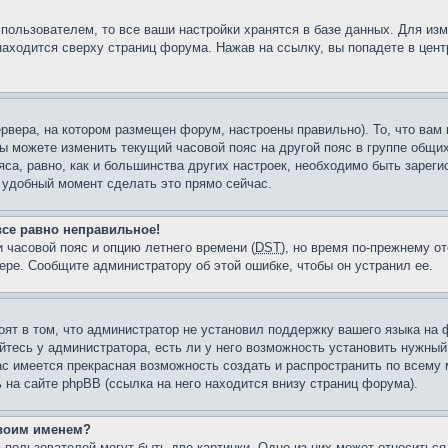
пользователем, то все ваши настройки хранятся в базе данных. Для из
находится сверху страниц форума. Нажав на ссылку, вы попадете в цент
рвера, на котором размещен форум, настроены правильно). То, что ва
ы можете изменить текущий часовой пояс на другой пояс в группе общих
яса, равно, как и большинства других настроек, необходимо быть зарег
л удобный момент сделать это прямо сейчас.
все равно неправильное!
 часовой пояс и опцию летнего времени (
DST
), но время по-прежнему от
ере. Сообщите администратору об этой ошибке, чтобы он устранил ее.
оят в том, что администратор не установил поддержку вашего языка на 
тесь у администратора, есть ли у него возможность установить нужный 
вас имеется прекрасная возможность создать и распространить по всему
а сайте phpBB (ссылка на него находится внизу страниц форума).
своим именем?
 пользователей могут быть две картинки. Одно из них может относиться