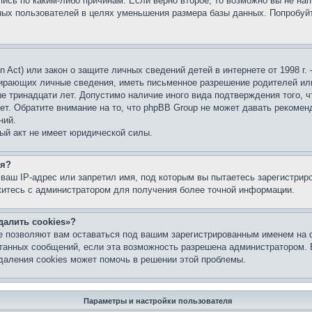
ись по каким-либо причинам. Если верно второе, то возможно вы не нап
ых пользователей в целях уменьшения размера базы данных. Попробуйт
ion Act) или закон о защите личных сведений детей в интернете от 1998 
бирающих личные сведения, иметь письменное разрешение родителей ил
ше тринадцати лет. Допустимо наличие иного вида подтверждения того, 
ет. Обратите внимание на то, что phpBB Group не может давать рекомен
ний.
ый акт не имеет юридической силы.
ся?
ваш IP-адрес или запретил имя, под которым вы пытаетесь зарегистрир
житесь с администратором для получения более точной информации.
далить cookies»?
е позволяют вам оставаться под вашим зарегистрированным именем на 
итанных сообщений, если эта возможность разрешена администратором.
даления cookies может помочь в решении этой проблемы.
Параметры и настройки пользователя