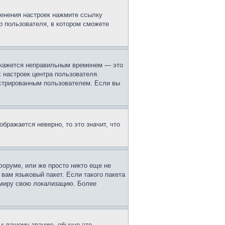
менения настроек нажмите ссылку
р пользователя, в котором сможете
м кажется неправильным временем — это
 настроек центра пользователя.
истрированным пользователем. Если вы
ображается неверно, то это значит, что
форуме, или же просто никто еще не
вам языковый пакет. Если такого пакета
 миру свою локализацию. Более
 к вашему званию, обычно это