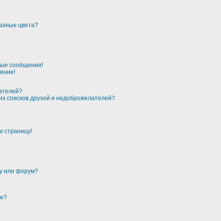
разные цвета?
ные сообщения!
ение!
лателей?
 из списков друзей и недоброжелателей?
ю страницу!
му или форум?
ме?