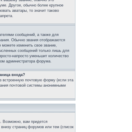
уме. Другое, обычно более крупное
овать аватары, то значит таково
апрета.
ателями сообщений, а также для
вания. Обычно звания отображаются
 можете изменить свое звание,
мысленных сообщений только лишь для
просто-напросто уменьшит количество
этом администратора форума.
аница входа?
з встроенную почтовую форму (если эта
вания почтовой системы анонимными
. Возможно, вам придется
 внизу страниц форумов или тем (список