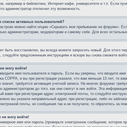
е, например в библиотеке, Интернет-кафе, университете и т.п. Если пу
 что администратор отключил эту возможность.
 в списке активных пользователей?
настроек можно найти опцию «Скрывать мое пребывание на форуме». Ес
лько администраторам, модераторам и самому себе. Для всех остальны
ет быть восстановлен, вы всегда можете запросить новый. Для этого пе
, следуйте предложенным инструкциям и вскоре вы снова сможете войт
 не могу войти!
вводите имя пользователя и пароль. Если вы уверены, что вводите имя
ка COPPA, и вы при регистрации указали, что вам меньше 13 лет, то в
о значит, требуется активация учетной записи. На многих форумах требу
 администратором до того, как они смогут в них войти. Эта информация
й вами при регистрации адрес электронной почты, то следуйте инструк
можно вы указали неправильный адрес при регистрации, либо он заблок
лектронной почты, но сообщения так и не получили, то обратитесь за п
 не могу войти!
неверное имя или пароль (проверьте электронное сообщение, которое пр