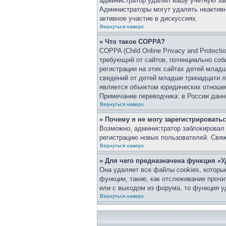
администратор удалил вашу учетную зап
Администраторы могут удалять неактивн
активное участие в дискуссиях.
Вернуться наверх
» Что такое COPPA?
COPPA (Child Online Privacy and Protect
требующий от сайтов, потенциально со
регистрации на этих сайтах детей млад
сведений от детей младше тринадцати л
является объектом юридических отноше
Примечание переводчика: в России данн
Вернуться наверх
» Почему я не могу зарегистрировать
Возможно, администратор заблокировал 
регистрацию новых пользователей. Свя
Вернуться наверх
» Для чего предназначена функция «У
Она удаляет все файлы cookies, которы
функции, такие, как отслеживание проч
или с выходом из форума, то функция у
Вернуться наверх