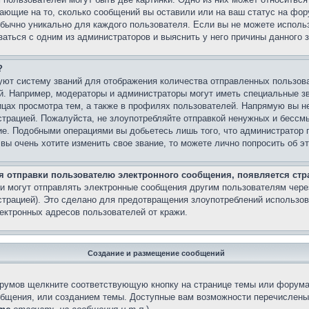
вающие на то, сколько сообщений вы оставили или на ваш статус на фор
обычно уникально для каждого пользователя. Если вы не можете использ
аться с одним из администраторов и выяснить у него причины данного з
?
ют систему званий для отображения количества отправленных пользов
й. Например, модераторы и администраторы могут иметь специальные з
ицах просмотра тем, а также в профилях пользователей. Напрямую вы не
страцией. Пожалуйста, не злоупотребляйте отправкой ненужных и бесс
ние. Подобными операциями вы добьетесь лишь того, что администратор 
вы очень хотите изменить свое звание, то можете лично попросить об 
ля отправки пользователю электронного сообщения, появляется стр
и могут отправлять электронные сообщения другим пользователям чере
трацией). Это сделано для предотвращения злоупотреблений использо
ектронных адресов пользователей от кражи.
Создание и размещение сообщений
орумов щелкните соответствующую кнопку на странице темы или форума
общения, или созданием темы. Доступные вам возможности перечислены