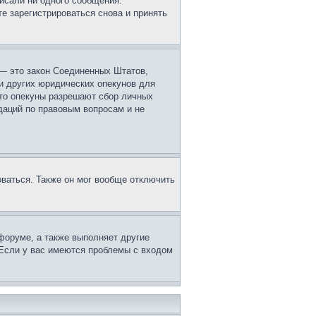
исали ни одного сообщения.
е зарегистрироваться снова и принять
г. — это закон Соединенных Штатов,
и других юридических опекунов для
что опекуны разрешают сбор личных
даций по правовым вопросам и не
оваться. Также он мог вообще отключить
форуме, а также выполняет другие
 Если у вас имеются проблемы с входом