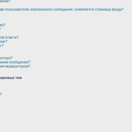
менем?
авки пользователю электронного сообщения, появляется страница входа?
ие?
?
тов ответа?
ние?
ы?
ратору?
здании сообщения?
рки модератором?
аваемых тем
?