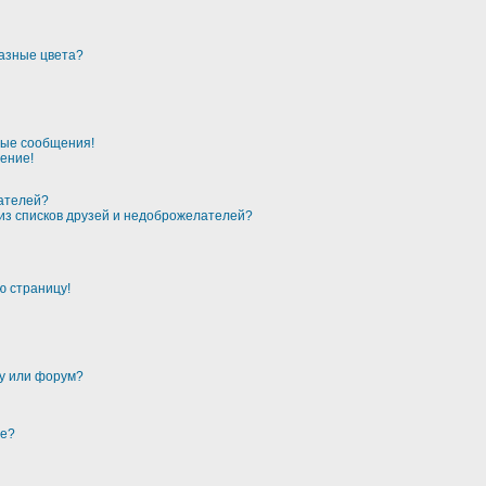
разные цвета?
ные сообщения!
ение!
лателей?
 из списков друзей и недоброжелателей?
ю страницу!
му или форум?
ме?