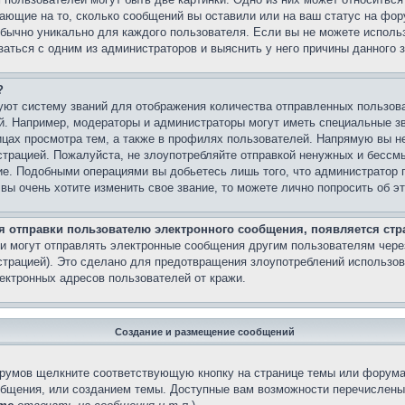
вающие на то, сколько сообщений вы оставили или на ваш статус на фор
обычно уникально для каждого пользователя. Если вы не можете использ
аться с одним из администраторов и выяснить у него причины данного з
?
ют систему званий для отображения количества отправленных пользов
й. Например, модераторы и администраторы могут иметь специальные з
ицах просмотра тем, а также в профилях пользователей. Напрямую вы не
страцией. Пожалуйста, не злоупотребляйте отправкой ненужных и бесс
ние. Подобными операциями вы добьетесь лишь того, что администратор 
вы очень хотите изменить свое звание, то можете лично попросить об 
ля отправки пользователю электронного сообщения, появляется стр
и могут отправлять электронные сообщения другим пользователям чере
трацией). Это сделано для предотвращения злоупотреблений использо
ектронных адресов пользователей от кражи.
Создание и размещение сообщений
орумов щелкните соответствующую кнопку на странице темы или форума
общения, или созданием темы. Доступные вам возможности перечислены