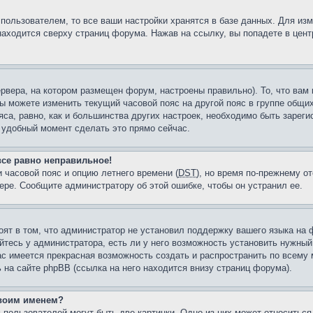
пользователем, то все ваши настройки хранятся в базе данных. Для из
находится сверху страниц форума. Нажав на ссылку, вы попадете в цент
рвера, на котором размещен форум, настроены правильно). То, что ва
ы можете изменить текущий часовой пояс на другой пояс в группе общих
яса, равно, как и большинства других настроек, необходимо быть зарег
л удобный момент сделать это прямо сейчас.
все равно неправильное!
 часовой пояс и опцию летнего времени (
DST
), но время по-прежнему от
ере. Сообщите администратору об этой ошибке, чтобы он устранил ее.
оят в том, что администратор не установил поддержку вашего языка на 
тесь у администратора, есть ли у него возможность установить нужный 
вас имеется прекрасная возможность создать и распространить по всему
а сайте phpBB (ссылка на него находится внизу страниц форума).
своим именем?
 пользователей могут быть две картинки. Одно из них может относиться