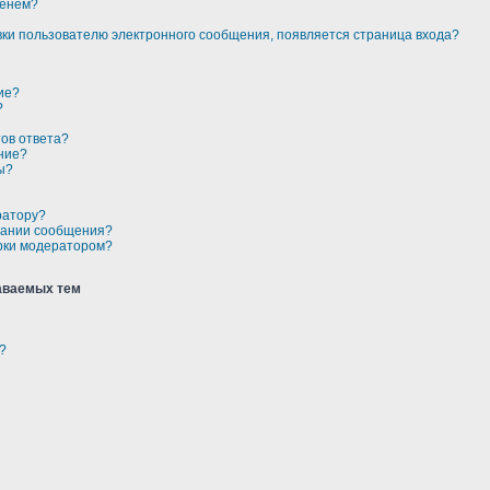
менем?
авки пользователю электронного сообщения, появляется страница входа?
ие?
?
тов ответа?
ние?
ы?
ратору?
здании сообщения?
рки модератором?
аваемых тем
?