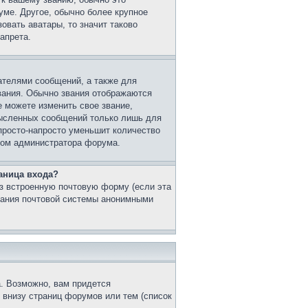
уме. Другое, обычно более крупное
овать аватары, то значит таково
апрета.
ателями сообщений, а также для
вания. Обычно звания отображаются
 можете изменить свое звание,
мысленных сообщений только лишь для
просто-напросто уменьшит количество
этом администратора форума.
аница входа?
з встроенную почтовую форму (если эта
вания почтовой системы анонимными
. Возможно, вам придется
 внизу страниц форумов или тем (список