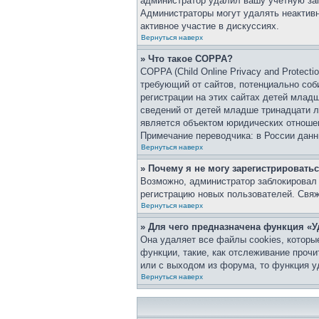
администратор удалил вашу учетную зап
Администраторы могут удалять неактивн
активное участие в дискуссиях.
Вернуться наверх
» Что такое COPPA?
COPPA (Child Online Privacy and Protect
требующий от сайтов, потенциально со
регистрации на этих сайтах детей млад
сведений от детей младше тринадцати л
является объектом юридических отноше
Примечание переводчика: в России данн
Вернуться наверх
» Почему я не могу зарегистрировать
Возможно, администратор заблокировал 
регистрацию новых пользователей. Свя
Вернуться наверх
» Для чего предназначена функция «У
Она удаляет все файлы cookies, которы
функции, такие, как отслеживание проч
или с выходом из форума, то функция у
Вернуться наверх