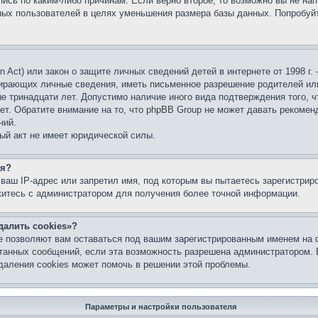
ись по каким-либо причинам. Если верно второе, то возможно вы не нап
ых пользователей в целях уменьшения размера базы данных. Попробуйт
ion Act) или закон о защите личных сведений детей в интернете от 1998 
бирающих личные сведения, иметь письменное разрешение родителей ил
ше тринадцати лет. Допустимо наличие иного вида подтверждения того, 
ет. Обратите внимание на то, что phpBB Group не может давать рекомен
ний.
ый акт не имеет юридической силы.
ся?
ваш IP-адрес или запретил имя, под которым вы пытаетесь зарегистрир
житесь с администратором для получения более точной информации.
далить cookies»?
е позволяют вам оставаться под вашим зарегистрированным именем на 
итанных сообщений, если эта возможность разрешена администратором.
даления cookies может помочь в решении этой проблемы.
Параметры и настройки пользователя