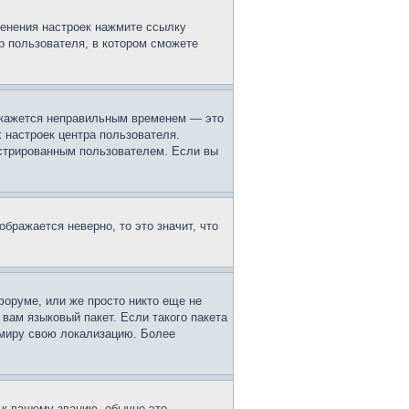
менения настроек нажмите ссылку
р пользователя, в котором сможете
м кажется неправильным временем — это
 настроек центра пользователя.
истрированным пользователем. Если вы
ображается неверно, то это значит, что
форуме, или же просто никто еще не
вам языковый пакет. Если такого пакета
 миру свою локализацию. Более
 к вашему званию, обычно это