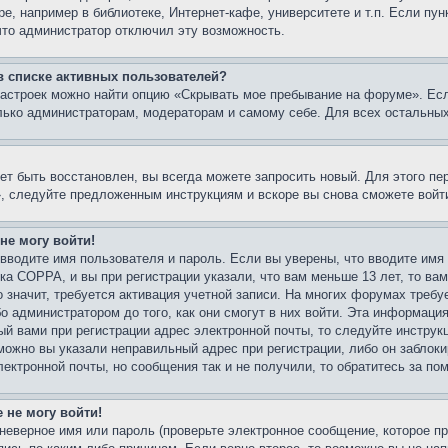
е, например в библиотеке, Интернет-кафе, университете и т.п. Если пу
 что администратор отключил эту возможность.
 в списке активных пользователей?
настроек можно найти опцию «Скрывать мое пребывание на форуме». Ес
лько администраторам, модераторам и самому себе. Для всех остальны
ет быть восстановлен, вы всегда можете запросить новый. Для этого пе
, следуйте предложенным инструкциям и вскоре вы снова сможете войт
 не могу войти!
вводите имя пользователя и пароль. Если вы уверены, что вводите имя
ка COPPA, и вы при регистрации указали, что вам меньше 13 лет, то в
о значит, требуется активация учетной записи. На многих форумах требу
 администратором до того, как они смогут в них войти. Эта информация
й вами при регистрации адрес электронной почты, то следуйте инструк
можно вы указали неправильный адрес при регистрации, либо он заблок
лектронной почты, но сообщения так и не получили, то обратитесь за п
 не могу войти!
неверное имя или пароль (проверьте электронное сообщение, которое пр